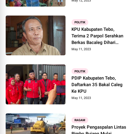
May 12, 2023
POLITIK
KPU Kabupaten Tebo,
Terima 2 Parpol Serahkan
Berkas Bacaleg Dihari
Pertama Pendaftaran
May 11, 2023
POLITIK
PDIP Kabupaten Tebo,
Daftarkan 35 Bakal Caleg
Ke KPU
May 11, 2023
RAGAM
Proyek Pengaspalan Lintas
Rimbo Bujang Mulai