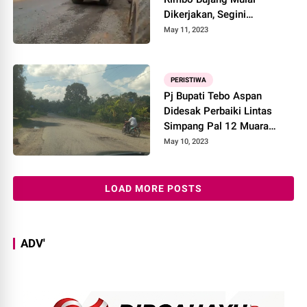
Dikerjakan, Segini
Anggarannya
May 11, 2023
PERISTIWA
Pj Bupati Tebo Aspan
Didesak Perbaiki Lintas
Simpang Pal 12 Muara
Tebo - Simpang Jl 21
May 10, 2023
LOAD MORE POSTS
ADV'