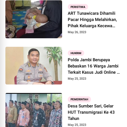
PERISTIWA
ART Tunawicara Dihamili
Pacar Hingga Melahirkan,
Pihak Keluarga Kecewa
Kepada Majikan
May 26, 2023
HUKRIM
Polda Jambi Berupaya
Bebaskan 16 Warga Jambi
Terkait Kasus Judi Online Di
Malaysia
May 25, 2023
PEMERINTAH
Desa Sumber Sari, Gelar
HUT Transmigrasi Ke 43
Tahun
May 25, 2023