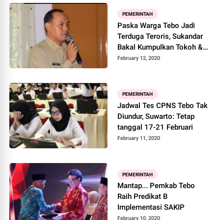
PEMERINTAH
Paska Warga Tebo Jadi
Terduga Teroris, Sukandar
Bakal Kumpulkan Tokoh &
Organisasi Keagamaan
February 12, 2020
PEMERINTAH
Jadwal Tes CPNS Tebo Tak
Diundur, Suwarto: Tetap
tanggal 17-21 Februari
February 11, 2020
PEMERINTAH
Mantap... Pemkab Tebo
Raih Predikat B
Implementasi SAKIP
February 10, 2020