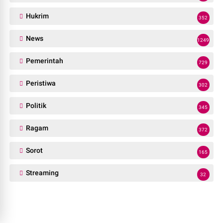
Hukrim
352
News
1249
Pemerintah
729
Peristiwa
302
Politik
345
Ragam
372
Sorot
165
Streaming
32