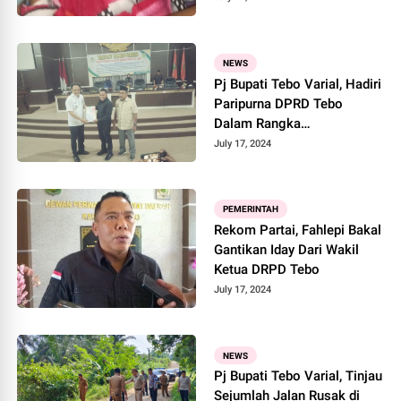
NEWS
Pj Bupati Tebo Varial, Hadiri
Paripurna DPRD Tebo
Dalam Rangka
Penyampaian Nota
July 17, 2024
Pengantar 4 Ranperda Tebo
PEMERINTAH
Rekom Partai, Fahlepi Bakal
Gantikan Iday Dari Wakil
Ketua DRPD Tebo
July 17, 2024
NEWS
Pj Bupati Tebo Varial, Tinjau
Sejumlah Jalan Rusak di