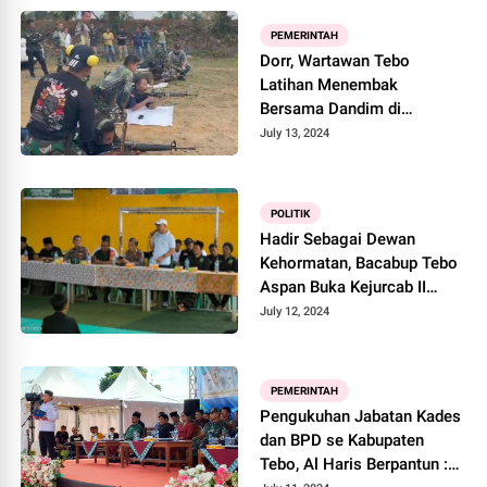
PEMERINTAH
Dorr, Wartawan Tebo
Latihan Menembak
Bersama Dandim di
Lapangan Tembak Kompi
July 13, 2024
Tebo
POLITIK
Hadir Sebagai Dewan
Kehormatan, Bacabup Tebo
Aspan Buka Kejurcab II
Pagar Nusa 2024
July 12, 2024
PEMERINTAH
Pengukuhan Jabatan Kades
dan BPD se Kabupaten
Tebo, Al Haris Berpantun :