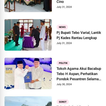
Cino
July 31, 2024
NEWS
Pj Bupati Tebo Varial, Lantik
Pj Kades Rantau Lengkap
July 31, 2024
POLITIK
Tokoh Agama Akui Bacabup
Tebo H Aspan, Perhatikan
Pondok Pesantren Selama
Menjabat Pj Bupati Tebo
July 30, 2024
SOROT