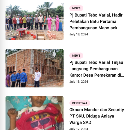
NEWS
Pj Bupati Tebo Varial, Hadiri
Peletakan Batu Pertama
Pembangunan Mapolsek
Serai Serumpun
July 18, 2024
NEWS
Pj Bupati Tebo Varial Tinjau
Langsung Pembangunan
Kantor Desa Pemekaran di
Rimbo Bujang
July 18, 2024
PERISTIWA
Oknum Mandor dan Security
PT SKU, Diduga Aniaya
Warga SAD
July 17, 2024