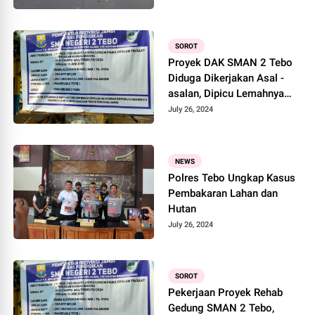
SOROT
Proyek DAK SMAN 2 Tebo
Diduga Dikerjakan Asal -
asalan, Dipicu Lemahnya
pengawasan Disdik Provinsi
July 26, 2024
Jambi
NEWS
Polres Tebo Ungkap Kasus
Pembakaran Lahan dan
Hutan
July 26, 2024
SOROT
Pekerjaan Proyek Rehab
Gedung SMAN 2 Tebo,