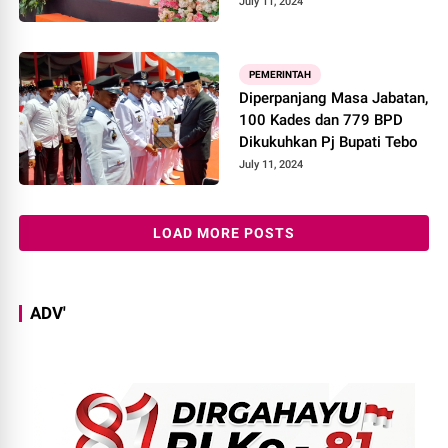
Jangan Lupa Gubernur Juga
July 11, 2024
Minta Disambung
PEMERINTAH
Diperpanjang Masa Jabatan,
100 Kades dan 779 BPD
Dikukuhkan Pj Bupati Tebo
July 11, 2024
LOAD MORE POSTS
ADV'