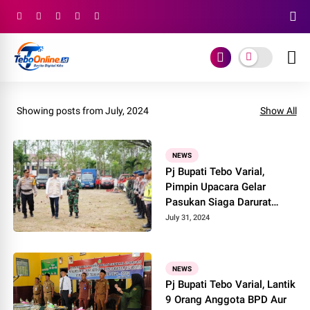
Showing posts from July, 2024
Show All
NEWS
Pj Bupati Tebo Varial,
Pimpin Upacara Gelar
Pasukan Siaga Darurat
Karhutla
July 31, 2024
NEWS
Pj Bupati Tebo Varial, Lantik
9 Orang Anggota BPD Aur