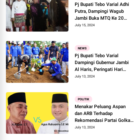
Pj Bupati Tebo Varial Adhi
Putra, Dampingi Wagub
Jambi Buka MTQ Ke 20
Tingkat Kabupaten Tebo
July 15, 2024
NEWS
Pj Bupati Tebo Varial
Dampingi Gubernur Jambi
Al Haris, Peringati Hari
Lingkungan Hidup Sedunia
July 13, 2024
POLITIK
Menakar Peluang Aspan
dan ARB Terhadap
Rekomendasi Partai Golkar
Untuk Pilbup Tebo 2024
July 13, 2024