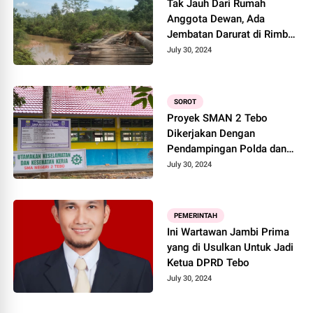
Tak Jauh Dari Rumah
Anggota Dewan, Ada
Jembatan Darurat di Rimbo
Bujang Luput Dari
July 30, 2024
Pembangunan
SOROT
Proyek SMAN 2 Tebo
Dikerjakan Dengan
Pendampingan Polda dan
Kejati Jambi, Diduga
July 30, 2024
Dikerjakan Asal - asalan
PEMERINTAH
Ini Wartawan Jambi Prima
yang di Usulkan Untuk Jadi
Ketua DPRD Tebo
July 30, 2024