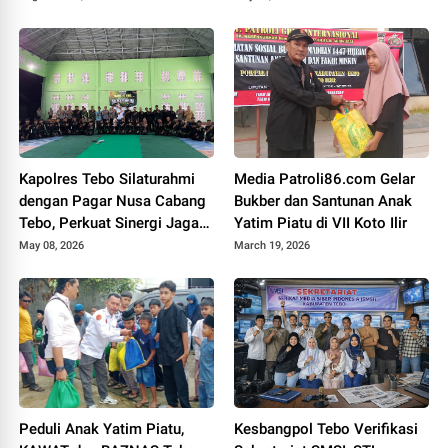
Diminta Usut Tuntas
Kapolres Tebo Silaturahmi
Media Patroli86.com Gelar
dengan Pagar Nusa Cabang
Bukber dan Santunan Anak
Tebo, Perkuat Sinergi Jaga
Yatim Piatu di VII Koto Ilir
Kamtibmas
May 08, 2026
March 19, 2026
Peduli Anak Yatim Piatu,
Kesbangpol Tebo Verifikasi