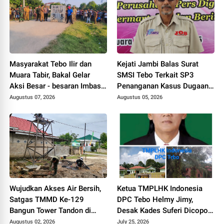
Masyarakat Tebo Ilir dan
Kejati Jambi Balas Surat
Muara Tabir, Bakal Gelar
SMSI Tebo Terkait SP3
Aksi Besar - besaran Imbas
Penanganan Kasus Dugaan
Jalan Simpang Betung -
Korupsi di DPUPR Tebo Rp
Augustus 07, 2026
Augustus 05, 2026
Pintas Tak Dianggarkan di
2,1 M
2027
Wujudkan Akses Air Bersih,
Ketua TMPLHK Indonesia
Satgas TMMD Ke-129
DPC Tebo Helmy Jimy,
Bangun Tower Tandon di
Desak Kades Suferi Dicopot
Desa Tanjung Agung
Tidak Hormat, Pemkab Tebo
Augustus 02, 2026
July 25, 2026