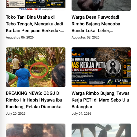
Toko Tani Bina Usaha di
Warga Desa Purwodadi
Tebo Tengah, Mengaku Jadi
Rimbo Bujang Mencoba
Korban Penipuan Berkedok
Bundir Lukai Leher,
Pemesanan Racun Tikus
Sebelumnya Pernah Potong
Augustus 06, 2026
Augustus 03, 2026
Alat Kelamin Sendiri
BREAKING NEWS: ODGJ Di
Warga Rimbo Bujang, Tewas
Rimbo Ilir Habisi Nyawa Ibu
Kerja PETI di Maro Sebo Ulu
Kandung, Pelaku Diamankan
Batanghari
di Mapolsek
July 20, 2026
July 04, 2026