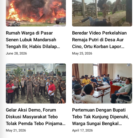
Rumah Warga di Pasar
Beredar Video Perkelahian
Senen Lubuk Mandarsah
Remaja Putri di Desa Aur
Tengah Ilir, Habis Dilalap
Cino, Ortu Korban Lapor
Sijago Merah
Polisi
June 28, 2026
May 25, 2026
Gelar Aksi Demo, Forum
Pertemuan Dengan Bupati
Diskusi Masyarakat Tebo
Tebo Tak Kunjung Dipenuhi,
Tolak Pemda Tebo Pinjaman
Warga Sungai Bengkal
PT SMI
Geruduk Kantor Camat Tebo
May 21, 2026
April 17, 2026
Ilir