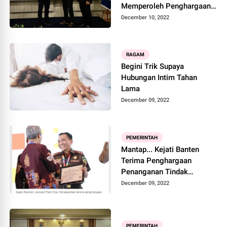
Memperoleh Penghargaan
Atas Keterbukaan Informasi
December 10, 2022
Publik Melalui Media Online
RAGAM
Begini Trik Supaya
Hubungan Intim Tahan
Lama
December 09, 2022
PEMERINTAH
Mantap... Kejati Banten
Terima Penghargaan
Penanganan Tindak
Pindana Korupsi Terbaik
December 09, 2022
Pertama Tingkat Kejaksaan
Tinggi Dari KPK
PEMERINTAH