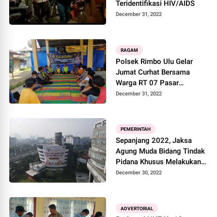
Teridentifikasi HIV/AIDS
December 31, 2022
RAGAM
Polsek Rimbo Ulu Gelar
Jumat Curhat Bersama
Warga RT 07 Pasar
Kembang Rimbo Ulu
December 31, 2022
PEMERINTAH
Sepanjang 2022, Jaksa
Agung Muda Bidang Tindak
Pidana Khusus Melakukan
Penyidikan dan Penuntutan
December 30, 2022
Perkara Korupsi dengan
Kerugian Keuangan Negara
dan Perekonomian Negara
ADVERTORIAL
yang Mencapai Lebih dari