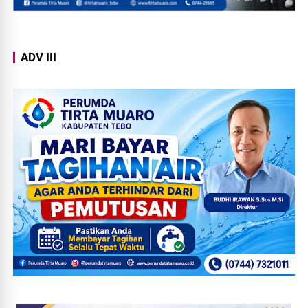
ADV III