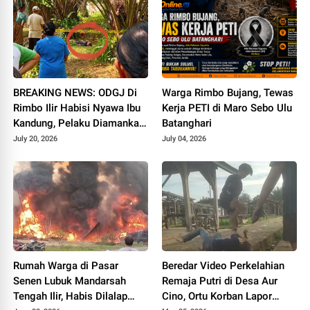
BREAKING NEWS: ODGJ Di
Warga Rimbo Bujang, Tewas
Rimbo Ilir Habisi Nyawa Ibu
Kerja PETI di Maro Sebo Ulu
Kandung, Pelaku Diamankan
Batanghari
di Mapolsek
July 20, 2026
July 04, 2026
Rumah Warga di Pasar
Beredar Video Perkelahian
Senen Lubuk Mandarsah
Remaja Putri di Desa Aur
Tengah Ilir, Habis Dilalap
Cino, Ortu Korban Lapor