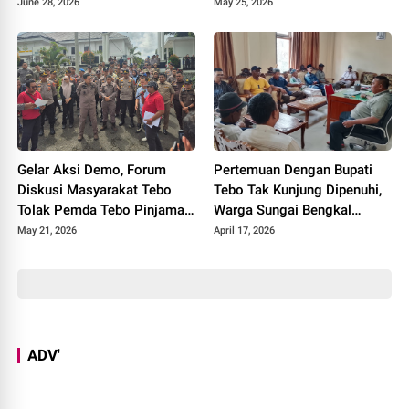
Sijago Merah
Polisi
June 28, 2026
May 25, 2026
Gelar Aksi Demo, Forum
Pertemuan Dengan Bupati
Diskusi Masyarakat Tebo
Tebo Tak Kunjung Dipenuhi,
Tolak Pemda Tebo Pinjaman
Warga Sungai Bengkal
PT SMI
Geruduk Kantor Camat Tebo
May 21, 2026
April 17, 2026
Ilir
ADV'