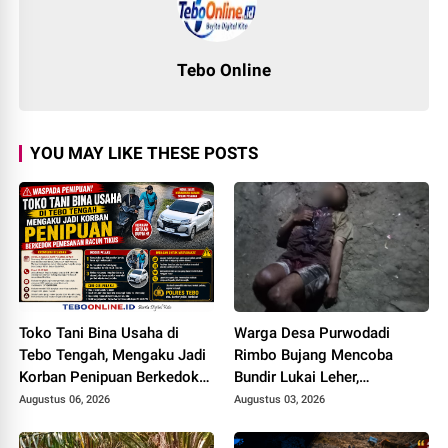
Tebo Online
YOU MAY LIKE THESE POSTS
Toko Tani Bina Usaha di
Warga Desa Purwodadi
Tebo Tengah, Mengaku Jadi
Rimbo Bujang Mencoba
Korban Penipuan Berkedok
Bundir Lukai Leher,
Pemesanan Racun Tikus
Sebelumnya Pernah Potong
Augustus 06, 2026
Augustus 03, 2026
Alat Kelamin Sendiri