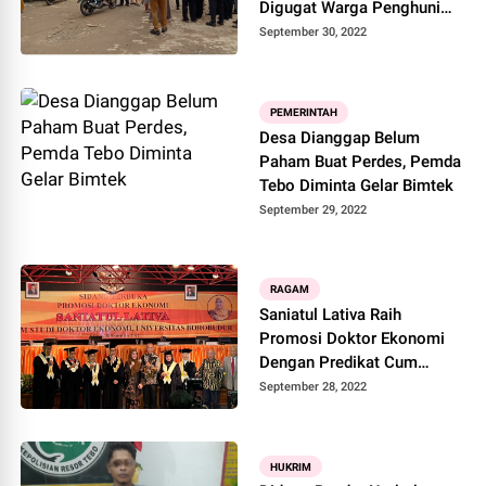
Digugat Warga Penghuni
Ruko 44
September 30, 2022
PEMERINTAH
Desa Dianggap Belum
Paham Buat Perdes, Pemda
Tebo Diminta Gelar Bimtek
September 29, 2022
RAGAM
Saniatul Lativa Raih
Promosi Doktor Ekonomi
Dengan Predikat Cum
Laude Di Universitas
September 28, 2022
Borobudur
HUKRIM