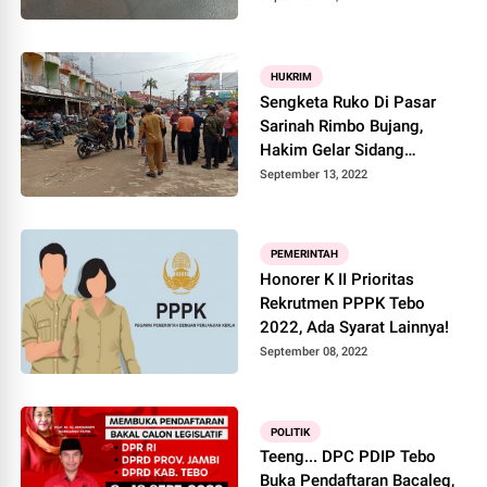
HUKRIM
Sengketa Ruko Di Pasar
Sarinah Rimbo Bujang,
Hakim Gelar Sidang
Ditempat
September 13, 2022
PEMERINTAH
Honorer K II Prioritas
Rekrutmen PPPK Tebo
2022, Ada Syarat Lainnya!
September 08, 2022
POLITIK
Teeng... DPC PDIP Tebo
Buka Pendaftaran Bacaleg,