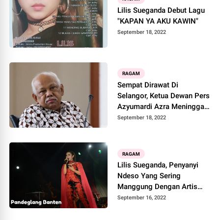
Lilis Sueganda Debut Lagu
"KAPAN YA AKU KAWIN"
September 18, 2022
RAGAM
Sempat Dirawat Di
Selangor, Ketua Dewan Pers
Azyumardi Azra Meninggal
Dunia
September 18, 2022
RAGAM
Lilis Sueganda, Penyanyi
Ndeso Yang Sering
Manggung Dengan Artis
Ibukota Hingga Miliki
September 16, 2022
Album Sendiri