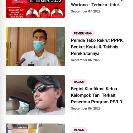
Wartono : Terbuka Untuk
Masyarakat Umum
September 07, 2022
PEMERINTAH
Pemda Tebo Rekrut PPPK,
Berikut Kuota & Tekhnis
Perekrutannya
September 06, 2022
RAGAM
Begini Klarifikasi Ketua
Kelompok Tani Terkait
Penerima Program PSR Di
Desa Tirta Kencana
September 06, 2022
RAGAM