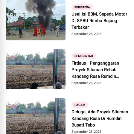
PERISTIWA
Usai Isi BBM, Sepeda Motor
Di SPBU Rimbo Bujang
Terbakar
September 26, 2022
PEMERINTAH
Firdaus : Penganggaran
Proyek Siluman Rehab
Kandang Rusa Rumdin
Bupati Tebo Jelas Janggal
September 26, 2022
RAGAM
Diduga, Ada Proyek Siluman
Kandang Rusa Di Rumdin
Bupati Tebo
September 23, 2022