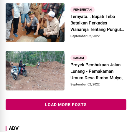
PEMERINTAH
Ternyata... Bupati Tebo
Batalkan Perkades
Wanareja Tentang Pungutan
Hasil TKD
September 02, 2022
RAGAM
Proyek Pembukaan Jalan
Lunang - Pemakaman
Umum Desa Rimbo Mulyo,
Dipertanyakan
September 02, 2022
LOAD MORE POSTS
ADV'