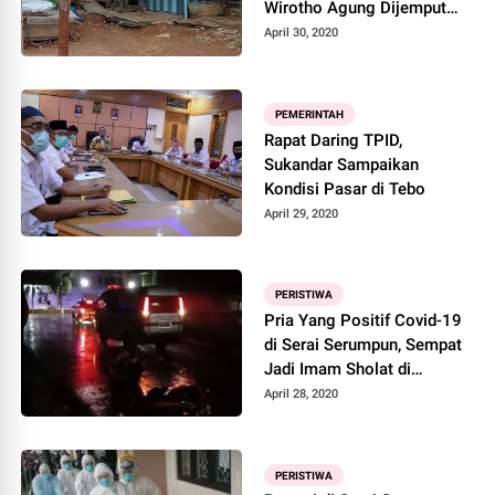
Wirotho Agung Dijemput
Untuk Rapid Tes, Pernah
April 30, 2020
Interaksi Dengan Pasutri
Cluster Gowa Positif Rapid
Test Covid-19
PEMERINTAH
Rapat Daring TPID,
Sukandar Sampaikan
Kondisi Pasar di Tebo
April 29, 2020
PERISTIWA
Pria Yang Positif Covid-19
di Serai Serumpun, Sempat
Jadi Imam Sholat di
Desanya
April 28, 2020
PERISTIWA