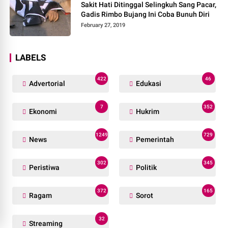
Sakit Hati Ditinggal Selingkuh Sang Pacar,
Gadis Rimbo Bujang Ini Coba Bunuh Diri
February 27, 2019
LABELS
422
46
Advertorial
Edukasi
7
352
Ekonomi
Hukrim
1249
729
News
Pemerintah
302
345
Peristiwa
Politik
372
165
Ragam
Sorot
32
Streaming