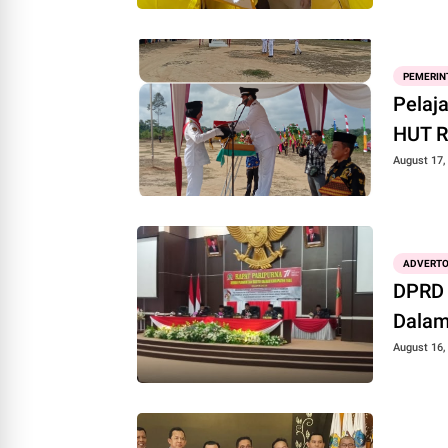
PEMERIN
Pelaj
HUT R
August 17,
ADVERTO
DPRD 
Dalam
August 16,