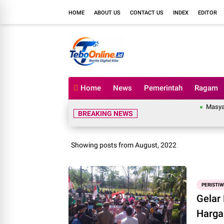
HOME
ABOUT US
CONTACT US
INDEX
EDITOR
Home
News
Pemerintah
Ragam
Masyarakat Tebo Ilir da
BREAKING NEWS
Showing posts from August, 2022
PERISTI
Gelar
Harg