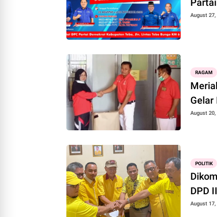
Parta
August 27,
RAGAM
Meria
Gelar
August 20,
POLITIK
Dikom
DPD I
August 17,