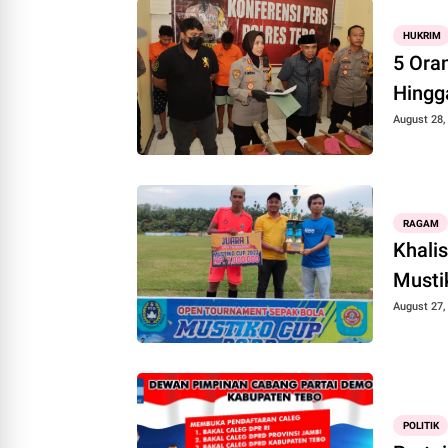
HUKRIM
5 Ora
Hingg
August 28,
RAGAM
Khalis
Musti
August 27,
POLITIK