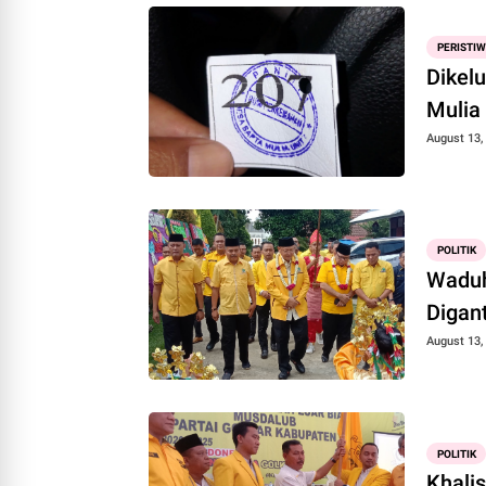
PERISTI
Dikelu
Mulia
August 13,
POLITIK
Waduh
Digant
August 13,
POLITIK
Khalis