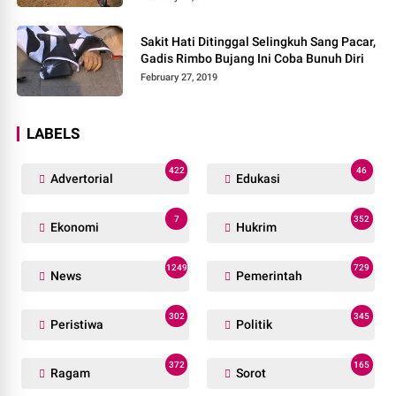
Sakit Hati Ditinggal Selingkuh Sang Pacar,
Gadis Rimbo Bujang Ini Coba Bunuh Diri
February 27, 2019
LABELS
422
46
Advertorial
Edukasi
7
352
Ekonomi
Hukrim
1249
729
News
Pemerintah
302
345
Peristiwa
Politik
372
165
Ragam
Sorot