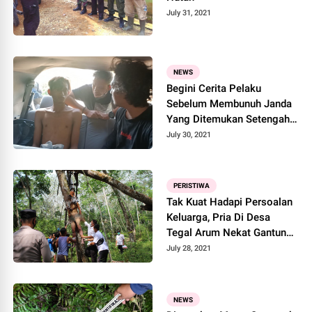
July 31, 2021
NEWS
Begini Cerita Pelaku
Sebelum Membunuh Janda
Yang Ditemukan Setengah
Bugil
July 30, 2021
PERISTIWA
Tak Kuat Hadapi Persoalan
Keluarga, Pria Di Desa
Tegal Arum Nekat Gantung
Diri
July 28, 2021
NEWS