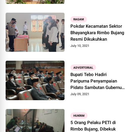
RAGAM
Pokdar Kecamatan Sektor
Bhayangkara Rimbo Bujang
Resmi Dikukuhkan
July 10, 2021
ADVERTORIAL
Bupati Tebo Hadiri
Paripurna Penyampaian
Pidato Sambutan Gubernur
Jambi Periode 2021-2024
July 09, 2021
HUKRIM
5 Orang Pelaku PETI di
Rimbo Bujang, Dibekuk