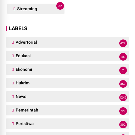
32
Streaming
LABELS
Advertorial
422
Edukasi
46
Ekonomi
7
Hukrim
352
News
1249
Pemerintah
729
Peristiwa
302