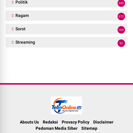
Politik
345
Ragam
372
Sorot
165
Streaming
32
Abouts Us
Redaksi
Provacy Policy
Disclaimer
Pedoman Media Siber
Sitemap