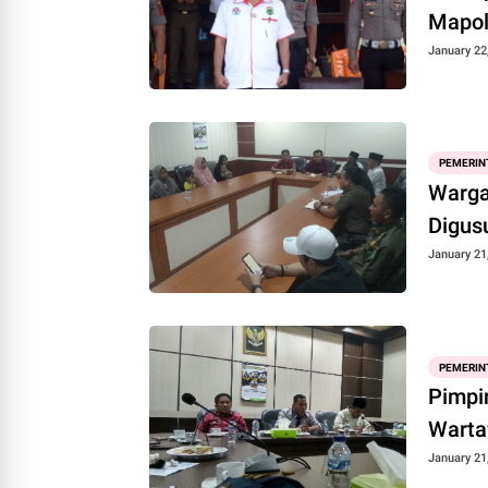
Mapol
January 22
PEMERIN
Warga
Digus
January 21
PEMERIN
Pimpi
Wart
January 21