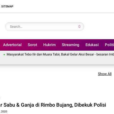
SITEMAP
Advertorial
Sorot
Hukrim
Streaming
Edukasi
Polit
ebo Ilir dan Muara Tabir, Bakal Gelar Aksi Besar - besaran Imbas Jalan Simpan
Show All
r Sabu & Ganja di Rimbo Bujang, Dibekuk Polisi
, 2020