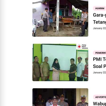
HUKRIM
Gara-
Tetan
January 22
PEMERIN
PMI T
Soal 
January 22
ADVERTO
Wabup