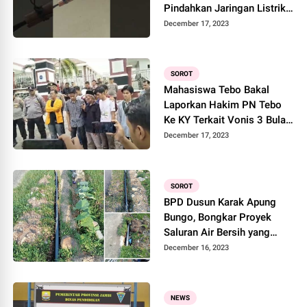
Pindahkan Jaringan Listrik
di SMPN 3 Tebo
December 17, 2023
SOROT
Mahasiswa Tebo Bakal
Laporkan Hakim PN Tebo
Ke KY Terkait Vonis 3 Bulan
Pelaku Rudapaksa
December 17, 2023
SOROT
BPD Dusun Karak Apung
Bungo, Bongkar Proyek
Saluran Air Bersih yang
Diduga Diatur Datuk Rio
December 16, 2023
Sesuka Hati
NEWS