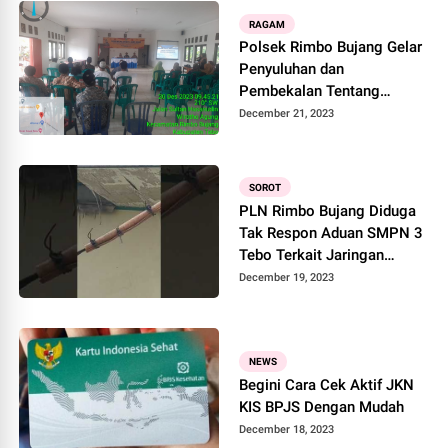
RAGAM
Polsek Rimbo Bujang Gelar
Penyuluhan dan
Pembekalan Tentang
Bahaya Radikalisme dan
December 21, 2023
Terorisme
SOROT
PLN Rimbo Bujang Diduga
Tak Respon Aduan SMPN 3
Tebo Terkait Jaringan
Listrik Yang Mengancam
December 19, 2023
Keselamatan Siswa
NEWS
Begini Cara Cek Aktif JKN
KIS BPJS Dengan Mudah
December 18, 2023