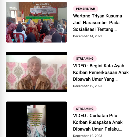
PEMERINTAH
Wartono Triyan Kusuma
Jadi Narasumber Pada
Sosialisasi Tentang
Pendidikan Pancasila dan
December 14, 2023
Wawasan Kebangsaan
STREAMING
VIDEO : Begini Kata Ayah
Korban Pemerkosaan Anak
Dibawah Umur Yang
Pelakunya Divonis 3 Bulan
December 12, 2023
Penjara Oleh PN Tebo
STREAMING
VIDEO : Curhatan Pilu
Korban Rudapaksa Anak
Dibawah Umur, Pelaku
Divonis 3 Bulan Penjara
December 12, 2023