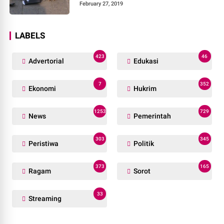
February 27, 2019
LABELS
423
46
Advertorial
Edukasi
7
352
Ekonomi
Hukrim
1253
729
News
Pemerintah
303
345
Peristiwa
Politik
373
165
Ragam
Sorot
33
Streaming