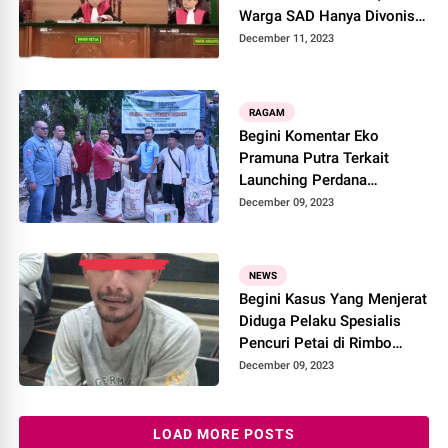
Warga SAD Hanya Divonis 3
Bulan
December 11, 2023
RAGAM
Begini Komentar Eko
Pramuna Putra Terkait
Launching Perdana
Penyaluran Pupuk dan
December 09, 2023
Pestisida di Muara Tabir
NEWS
Begini Kasus Yang Menjerat
Diduga Pelaku Spesialis
Pencuri Petai di Rimbo
Bujang
December 09, 2023
LOAD MORE POSTS