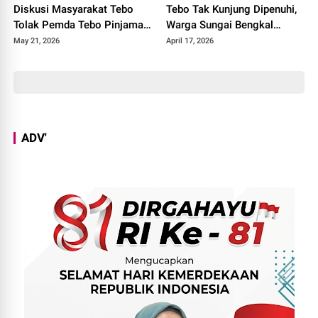
Diskusi Masyarakat Tebo
Tebo Tak Kunjung Dipenuhi,
Tolak Pemda Tebo Pinjaman
Warga Sungai Bengkal
PT SMI
Geruduk Kantor Camat Tebo
May 21, 2026
April 17, 2026
Ilir
ADV'