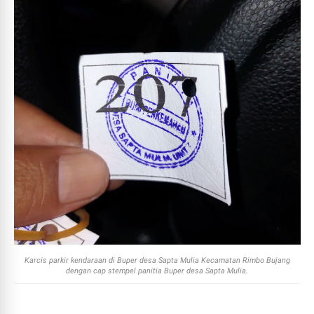
Karcis parkir kendaraan di Buper desa Sapta Mulia Kecamatan Rimbo Bujang
dengan cap stempel panitia Buper desa Sapta Mulia.