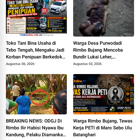
Toko Tani Bina Usaha di
Warga Desa Purwodadi
Tebo Tengah, Mengaku Jadi
Rimbo Bujang Mencoba
Korban Penipuan Berkedok
Bundir Lukai Leher,
Pemesanan Racun Tikus
Sebelumnya Pernah Potong
Augustus 06, 2026
Augustus 03, 2026
Alat Kelamin Sendiri
BREAKING NEWS: ODGJ Di
Warga Rimbo Bujang, Tewas
Rimbo Ilir Habisi Nyawa Ibu
Kerja PETI di Maro Sebo Ulu
Kandung, Pelaku Diamankan
Batanghari