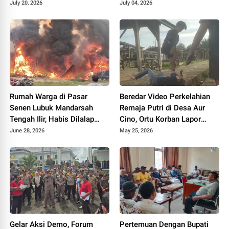
di Mapolsek
July 20, 2026
July 04, 2026
Rumah Warga di Pasar
Beredar Video Perkelahian
Senen Lubuk Mandarsah
Remaja Putri di Desa Aur
Tengah Ilir, Habis Dilalap
Cino, Ortu Korban Lapor
Sijago Merah
Polisi
June 28, 2026
May 25, 2026
Gelar Aksi Demo, Forum
Pertemuan Dengan Bupati