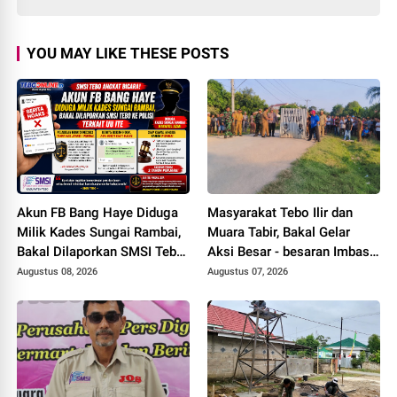
YOU MAY LIKE THESE POSTS
Akun FB Bang Haye Diduga
Masyarakat Tebo Ilir dan
Milik Kades Sungai Rambai,
Muara Tabir, Bakal Gelar
Bakal Dilaporkan SMSI Tebo
Aksi Besar - besaran Imbas
ke Polisi Terkait UU ITE
Jalan Simpang Betung -
Augustus 08, 2026
Augustus 07, 2026
Pintas Tak Dianggarkan di
2027