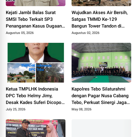
Kejati Jambi Balas Surat
Wujudkan Akses Air Bersih,
SMSI Tebo Terkait SP3
Satgas TMMD Ke-129
Penanganan Kasus Dugaan
Bangun Tower Tandon di
Korupsi di DPUPR Tebo Rp
Desa Tanjung Agung
Augustus 05, 2026
Augustus 02, 2026
2,1 M
Ketua TMPLHK Indonesia
Kapolres Tebo Silaturahmi
DPC Tebo Helmy Jimy,
dengan Pagar Nusa Cabang
Desak Kades Suferi Dicopot
Tebo, Perkuat Sinergi Jaga
Tidak Hormat, Pemkab Tebo
Kamtibmas
July 25, 2026
May 08, 2026
Diminta Usut Tuntas