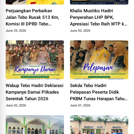
Perjuangkan Perbaikan
Khalis Mustiko Hadiri
Jalan Tebo Rusak 513 Km,
Penyerahan LHP BPK,
Komisi III DPRD Tebo
Apresiasi Tebo Raih WTP ke
Datangi Kemen PU
11
June 25, 2026
June 02, 2026
Wabup Tebo Hadiri Deklarasi
Sekda Tebo Hadiri
Kampanye Damai Pilkades
Pelepasan Peserta Didik
Serentak Tahun 2026
PKBM Tunas Harapan Tahun
Pelajaran 2025 - 2026
June 02, 2026
June 01, 2026