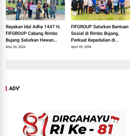
Rayakan Idul Adha 1447 H,
FIFGROUP Salurkan Bantuan
FIFGROUP Cabang Rimbo
Sosial di Rimbo Bujang,
Bujang Salurkan Hewan
Perkuat Kepedulian di
Kurban di Masjid Jami Al-
Momen Halal Bihalal
May 26, 2026
April 09, 2026
Istiqomah
ADV'