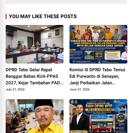
YOU MAY LIKE THESE POSTS
DPRD Tebo Gelar Rapat
Komisi III DPRD Tebo Temui
Banggar Bahas KUA-PPAS
Edi Purwanto di Senayan,
2027, Kejar Tambahan PAD
Janji Perbaikan Jalan
dan DBH Sawit
Padang lamo Rp70 Miliar
July 27, 2026
June 27, 2026
dengan Dana Inpres