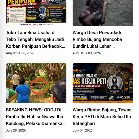
Toko Tani Bina Usaha di
Warga Desa Purwodadi
Tebo Tengah, Mengaku Jadi
Rimbo Bujang Mencoba
Korban Penipuan Berkedok
Bundir Lukai Leher,
Pemesanan Racun Tikus
Sebelumnya Pernah Potong
Augustus 06, 2026
Augustus 03, 2026
Alat Kelamin Sendiri
BREAKING NEWS: ODGJ Di
Warga Rimbo Bujang, Tewas
Rimbo Ilir Habisi Nyawa Ibu
Kerja PETI di Maro Sebo Ulu
Kandung, Pelaku Diamankan
Batanghari
di Mapolsek
July 20, 2026
July 04, 2026