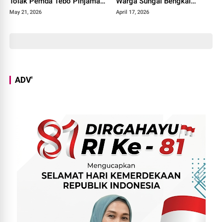
Tolak Pemda Tebo Pinjaman
Warga Sungai Bengkal
PT SMI
Geruduk Kantor Camat Tebo
May 21, 2026
April 17, 2026
Ilir
ADV'