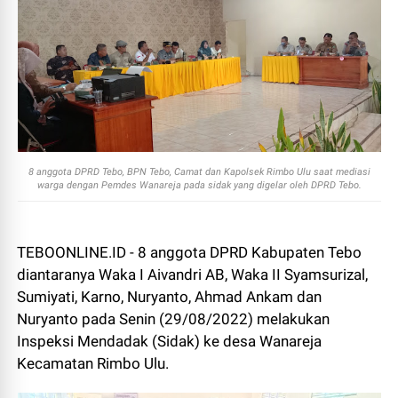
8 anggota DPRD Tebo, BPN Tebo, Camat dan Kapolsek Rimbo Ulu saat mediasi
warga dengan Pemdes Wanareja pada sidak yang digelar oleh DPRD Tebo.
TEBOONLINE.ID - 8 anggota DPRD Kabupaten Tebo
diantaranya Waka I Aivandri AB, Waka II Syamsurizal,
Sumiyati, Karno, Nuryanto, Ahmad Ankam dan
Nuryanto pada Senin (29/08/2022) melakukan
Inspeksi Mendadak (Sidak) ke desa Wanareja
Kecamatan Rimbo Ulu.