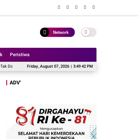
Network
ik
Peristiwa
di 2027
Ini Kata Mazlan Setelah Merasa Dituding Pindahkan Anggaran Perb
Friday
,
August
07
,
2026
|
3:49 44 PM
ADV'