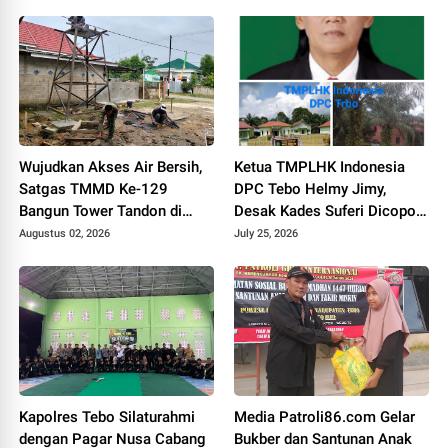
Pintas Tak Dianggarkan di
2,1 M
2027
Wujudkan Akses Air Bersih,
Ketua TMPLHK Indonesia
Satgas TMMD Ke-129
DPC Tebo Helmy Jimy,
Bangun Tower Tandon di
Desak Kades Suferi Dicopot
Desa Tanjung Agung
Tidak Hormat, Pemkab Tebo
Augustus 02, 2026
July 25, 2026
Diminta Usut Tuntas
Kapolres Tebo Silaturahmi
Media Patroli86.com Gelar
dengan Pagar Nusa Cabang
Bukber dan Santunan Anak