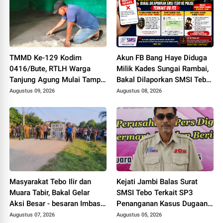
TMMD Ke-129 Kodim
Akun FB Bang Haye Diduga
0416/Bute, RTLH Warga
Milik Kades Sungai Rambai,
Tanjung Agung Mulai Tampil
Bakal Dilaporkan SMSI Tebo
Lebih Rapi dan Layak Huni
ke Polisi Terkait UU ITE
Augustus 09, 2026
Augustus 08, 2026
Masyarakat Tebo Ilir dan
Kejati Jambi Balas Surat
Muara Tabir, Bakal Gelar
SMSI Tebo Terkait SP3
Aksi Besar - besaran Imbas
Penanganan Kasus Dugaan
Jalan Simpang Betung -
Korupsi di DPUPR Tebo Rp
Augustus 07, 2026
Augustus 05, 2026