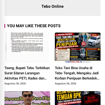
Tebo Online
YOU MAY LIKE THESE POSTS
Teeng, Bupati Tebo Terbitkan
Toko Tani Bina Usaha di
Surat Edaran Larangan
Tebo Tengah, Mengaku Jadi
Aktivitas PETI, Kades dan
Korban Penipuan Berkedok
Perangkat Desa Yang
Pemesanan Racun Tikus
Augustus 06, 2026
Augustus 06, 2026
Terlibat Bakal Disanksi