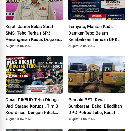
Kejati Jambi Balas Surat
Ternyata, Mantan Kadis
SMSI Tebo Terkait SP3
Damkar Tebo Belum
Penanganan Kasus Dugaan
Kembalikan Temuan BPK
Korupsi di DPUPR Tebo Rp
Terkait Pencairan GU yang
Augustus 05, 2026
Augustus 04, 2026
2,1 M
Diduga Dipakai untuk
Kepentingan Pribadi
Dinas DIKBUD Tebo Diduga
Pemain PETI Desa
Jadi Sarang Korupsi, Tim 8
Sumbersari Bakal Dijadikan
Koordinasi Dengan Pihak
DPO Polres Tebo, Kasat:
Kejari Tebo
Karena Tak Pernah Penuhi
Augustus 04, 2026
Augustus 04, 2026
Panggilan