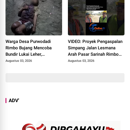
Warga Desa Purwodadi
VIDEO: Proyek Pengaspalan
Rimbo Bujang Mencoba
Simpang Jalan Lesmana
Bundir Lukai Leher,
Arah Pasar Sarinah Rimbo
Sebelumnya Pernah Potong
Bujang Sedot Anggaran Rp
Augustus 03, 2026
Augustus 03, 2026
Alat Kelamin Sendiri
6,4 M, Mulai Dikerjakan
ADV'