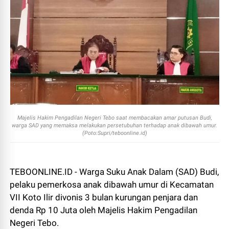
Majelis Hakim Pengadilan Negeri Tebo saat membacakan amar putusan Budi,
warga SAD yang memaksa melakukan persetubuhan terhadap anak dibawah umur.
(Poto:Supri/teboonline.id)
TEBOONLINE.ID - Warga Suku Anak Dalam (SAD) Budi,
pelaku pemerkosa anak dibawah umur di Kecamatan
VII Koto Ilir divonis 3 bulan kurungan penjara dan
denda Rp 10 Juta oleh Majelis Hakim Pengadilan
Negeri Tebo.