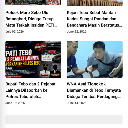
Polsek Maro Sebo Ulu
Kejari Tebo Sebut Mantan
Batanghari, Diduga Tutup
Kades Sungai Pandan dan
Mata Terkait Insiden PETI
Bendahara Masih Berstatus
Maut Yang Tewaskan Warga
Saksi, Padahal Sudah Sita Rp
July 05, 2026
June 22, 2026
Rimbo Bujang
245 Juta
Bupati Tebo dan 2 Pejabat
WNA Asal Tiongkok
Lainnya Dilaporkan ke
Diamankan di Tebo Ternyata
Polres Tebo oleh
Diduga Terlibat Perdagangan
Masyarakatnya, Ada Apa
Orang, Datang ke Tebo
June 19, 2026
June 14, 2026
Perantara Teman
Perempuannya