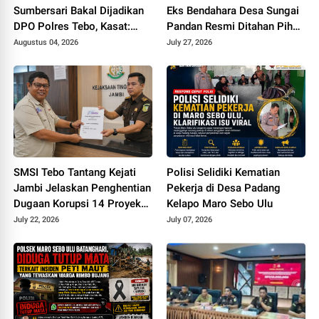
Sumbersari Bakal Dijadikan
Eks Bendahara Desa Sungai
DPO Polres Tebo, Kasat:
Pandan Resmi Ditahan Pihak
Karena Tak Pernah Penuhi
Kejari Tebo Terkait Dugaan
Augustus 04, 2026
July 27, 2026
Panggilan
Korupsi APBDes
SMSI Tebo Tantang Kejati
Polisi Selidiki Kematian
Jambi Jelaskan Penghentian
Pekerja di Desa Padang
Dugaan Korupsi 14 Proyek
Kelapo Maro Sebo Ulu
DPUPR Tebo
July 22, 2026
July 07, 2026