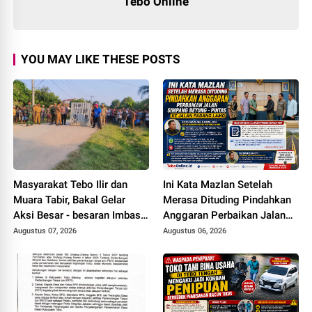
Tebo Online
YOU MAY LIKE THESE POSTS
Masyarakat Tebo Ilir dan
Ini Kata Mazlan Setelah
Muara Tabir, Bakal Gelar
Merasa Dituding Pindahkan
Aksi Besar - besaran Imbas
Anggaran Perbaikan Jalan
Jalan Simpang Betung -
Simpang Betung - Pintas ke
Augustus 07, 2026
Augustus 06, 2026
Pintas Tak Dianggarkan di
Jalan Padang Lamo
2027