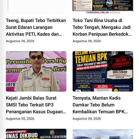
Teeng, Bupati Tebo Terbitkan
Toko Tani Bina Usaha di
Surat Edaran Larangan
Tebo Tengah, Mengaku Jadi
Aktivitas PETI, Kades dan
Korban Penipuan Berkedok
Perangkat Desa Yang
Pemesanan Racun Tikus
Augustus 06, 2026
Augustus 06, 2026
Terlibat Bakal Disanksi
Kejati Jambi Balas Surat
Ternyata, Mantan Kadis
SMSI Tebo Terkait SP3
Damkar Tebo Belum
Penanganan Kasus Dugaan
Kembalikan Temuan BPK
Korupsi di DPUPR Tebo Rp
Terkait Pencairan GU yang
Augustus 05, 2026
Augustus 04, 2026
2,1 M
Diduga Dipakai untuk
Kepentingan Pribadi