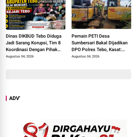
Dinas DIKBUD Tebo Diduga
Pemain PETI Desa
Jadi Sarang Korupsi, Tim 8
Sumbersari Bakal Dijadikan
Koordinasi Dengan Pihak
DPO Polres Tebo, Kasat:
Kejari Tebo
Karena Tak Pernah Penuhi
Augustus 04, 2026
Augustus 04, 2026
Panggilan
ADV'