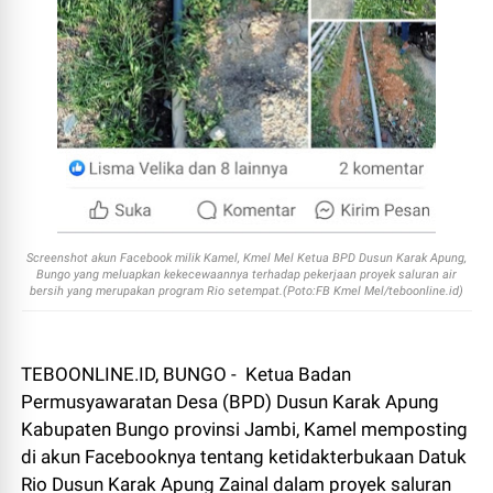
Screenshot akun Facebook milik Kamel, Kmel Mel Ketua BPD Dusun Karak Apung,
Bungo yang meluapkan kekecewaannya terhadap pekerjaan proyek saluran air
bersih yang merupakan program Rio setempat.(Poto:FB Kmel Mel/teboonline.id)
TEBOONLINE.ID, BUNGO - Ketua Badan
Permusyawaratan Desa (BPD) Dusun Karak Apung
Kabupaten Bungo provinsi Jambi, Kamel memposting
di akun Facebooknya tentang ketidakterbukaan Datuk
Rio Dusun Karak Apung Zainal dalam proyek saluran