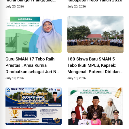
Pentas Seni
July 25, 2026
July 20, 2026
Guru SMAN 17 Tebo Raih
180 Siswa Baru SMAN 5
Prestasi, Anna Kurnia
Tebo Ikuti MPLS, Kepsek:
Dinobatkan sebagai Juri N1
Mengenali Potensi Diri dan
Terbaik LDI Provinsi Jambi
Adaptasi
July 19, 2026
July 13, 2026
2026