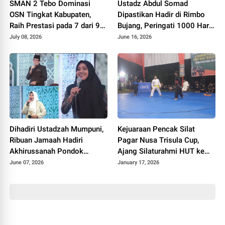
SMAN 2 Tebo Dominasi
Ustadz Abdul Somad
OSN Tingkat Kabupaten,
Dipastikan Hadir di Rimbo
Raih Prestasi pada 7 dari 9
Bujang, Peringati 1000 Hari
Bidang Studi
Almarhum Tri Soewandono
July 08, 2026
June 16, 2026
dan Hj Setyowati Wardhani
Dihadiri Ustadzah Mumpuni,
Kejuaraan Pencak Silat
Ribuan Jamaah Hadiri
Pagar Nusa Trisula Cup,
Akhirussanah Pondok
Ajang Silaturahmi HUT ke
Pesantren Al Inayah
40 Pagar Nusa
June 07, 2026
January 17, 2026