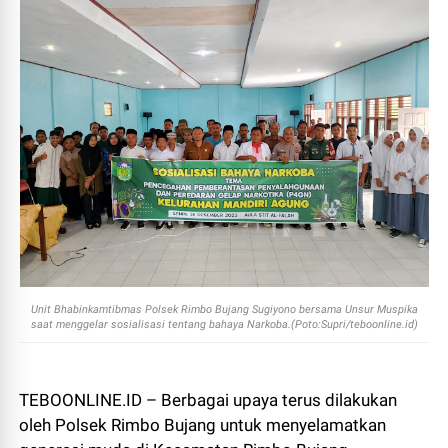
Unit Bhabinkamtibmas Polsek Rimbo Bujang Sugiyono bersama Unsur Muspika
saat menggelar sosialisasi tentang bahaya Narkoba.(Poto:Supri/teboonline.id)
TEBOONLINE.ID – Berbagai upaya terus dilakukan
oleh Polsek Rimbo Bujang untuk menyelamatkan