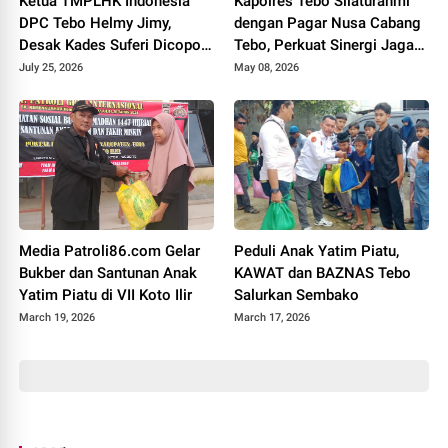
Ketua TMPLHK Indonesia
Kapolres Tebo Silaturahmi
DPC Tebo Helmy Jimy,
dengan Pagar Nusa Cabang
Desak Kades Suferi Dicopot
Tebo, Perkuat Sinergi Jaga
Tidak Hormat, Pemkab Tebo
Kamtibmas
July 25, 2026
May 08, 2026
Diminta Usut Tuntas
Media Patroli86.com Gelar
Peduli Anak Yatim Piatu,
Bukber dan Santunan Anak
KAWAT dan BAZNAS Tebo
Yatim Piatu di VII Koto Ilir
Salurkan Sembako
March 19, 2026
March 17, 2026