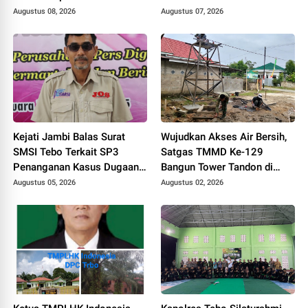
ke Polisi Terkait UU ITE
Jalan Simpang Betung -
Augustus 08, 2026
Augustus 07, 2026
Pintas Tak Dianggarkan di
2027
Kejati Jambi Balas Surat
Wujudkan Akses Air Bersih,
SMSI Tebo Terkait SP3
Satgas TMMD Ke-129
Penanganan Kasus Dugaan
Bangun Tower Tandon di
Korupsi di DPUPR Tebo Rp
Desa Tanjung Agung
Augustus 05, 2026
Augustus 02, 2026
2,1 M