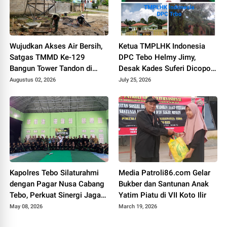
Wujudkan Akses Air Bersih,
Ketua TMPLHK Indonesia
Satgas TMMD Ke-129
DPC Tebo Helmy Jimy,
Bangun Tower Tandon di
Desak Kades Suferi Dicopot
Desa Tanjung Agung
Tidak Hormat, Pemkab Tebo
Augustus 02, 2026
July 25, 2026
Diminta Usut Tuntas
Kapolres Tebo Silaturahmi
Media Patroli86.com Gelar
dengan Pagar Nusa Cabang
Bukber dan Santunan Anak
Tebo, Perkuat Sinergi Jaga
Yatim Piatu di VII Koto Ilir
Kamtibmas
May 08, 2026
March 19, 2026