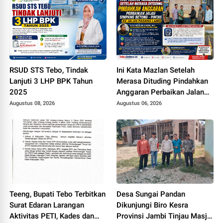
RSUD STS Tebo, Tindak
Ini Kata Mazlan Setelah
Lanjuti 3 LHP BPK Tahun
Merasa Dituding Pindahkan
2025
Anggaran Perbaikan Jalan
Simpang Betung - Pintas ke
Augustus 08, 2026
Augustus 06, 2026
Jalan Padang Lamo
Teeng, Bupati Tebo Terbitkan
Desa Sungai Pandan
Surat Edaran Larangan
Dikunjungi Biro Kesra
Aktivitas PETI, Kades dan
Provinsi Jambi Tinjau Masjid