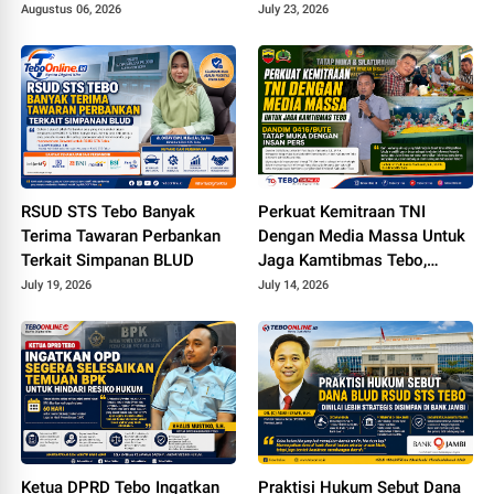
Perangkat Desa Yang
Muhajirin Desa Sungai
Augustus 06, 2026
July 23, 2026
Terlibat Bakal Disanksi
Pandan untuk Penyaluran
Hibah Pemeliharaan
RSUD STS Tebo Banyak
Perkuat Kemitraan TNI
Terima Tawaran Perbankan
Dengan Media Massa Untuk
Terkait Simpanan BLUD
Jaga Kamtibmas Tebo,
Dandim 0416/Bute Tatap
July 19, 2026
July 14, 2026
Muka Dengan Insan Pers
Ketua DPRD Tebo Ingatkan
Praktisi Hukum Sebut Dana