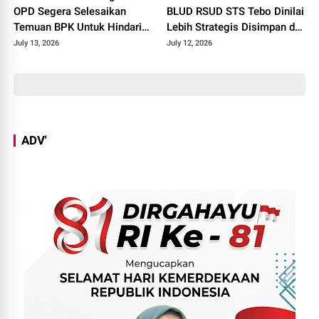
OPD Segera Selesaikan
BLUD RSUD STS Tebo Dinilai
Temuan BPK Untuk Hindari
Lebih Strategis Disimpan di
Resiko Hukum
Bank Jambi
July 13, 2026
July 12, 2026
ADV'