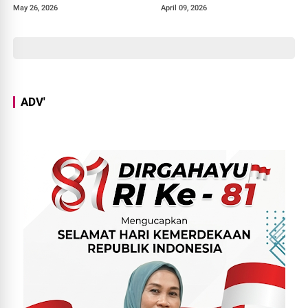
Kurban di Masjid Jami Al-
Momen Halal Bihalal
May 26, 2026
April 09, 2026
Istiqomah
ADV'