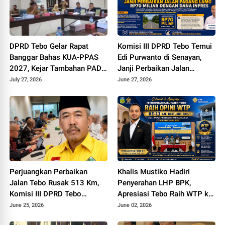
DPRD Tebo Gelar Rapat
Komisi III DPRD Tebo Temui
Banggar Bahas KUA-PPAS
Edi Purwanto di Senayan,
2027, Kejar Tambahan PAD
Janji Perbaikan Jalan
dan DBH Sawit
Padang lamo Rp70 Miliar
July 27, 2026
June 27, 2026
dengan Dana Inpres
Perjuangkan Perbaikan
Khalis Mustiko Hadiri
Jalan Tebo Rusak 513 Km,
Penyerahan LHP BPK,
Komisi III DPRD Tebo
Apresiasi Tebo Raih WTP ke
Datangi Kemen PU
11
June 25, 2026
June 02, 2026