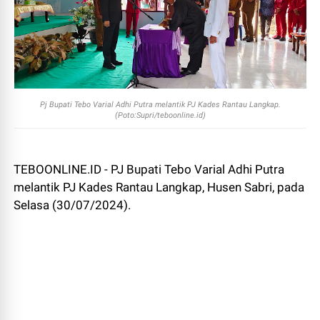
Pj Bupati Tebo Varial Adhi Putra melantik PJ Kades Rantau Langkap.
(Poto:Supri/teboonline.id)
TEBOONLINE.ID - PJ Bupati Tebo Varial Adhi Putra
melantik PJ Kades Rantau Langkap, Husen Sabri, pada
Selasa (30/07/2024).