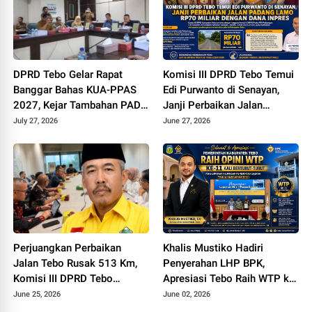
DPRD Tebo Gelar Rapat
Komisi III DPRD Tebo Temui
Banggar Bahas KUA-PPAS
Edi Purwanto di Senayan,
2027, Kejar Tambahan PAD
Janji Perbaikan Jalan
dan DBH Sawit
Padang lamo Rp70 Miliar
July 27, 2026
June 27, 2026
dengan Dana Inpres
Perjuangkan Perbaikan
Khalis Mustiko Hadiri
Jalan Tebo Rusak 513 Km,
Penyerahan LHP BPK,
Komisi III DPRD Tebo
Apresiasi Tebo Raih WTP ke
Datangi Kemen PU
11
June 25, 2026
June 02, 2026