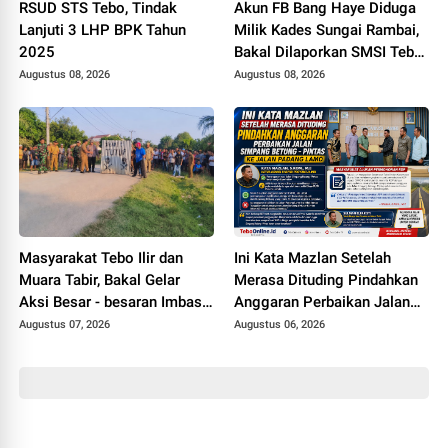
RSUD STS Tebo, Tindak
Akun FB Bang Haye Diduga
Lanjuti 3 LHP BPK Tahun
Milik Kades Sungai Rambai,
2025
Bakal Dilaporkan SMSI Tebo
ke Polisi Terkait UU ITE
Augustus 08, 2026
Augustus 08, 2026
Masyarakat Tebo Ilir dan
Ini Kata Mazlan Setelah
Muara Tabir, Bakal Gelar
Merasa Dituding Pindahkan
Aksi Besar - besaran Imbas
Anggaran Perbaikan Jalan
Jalan Simpang Betung -
Simpang Betung - Pintas ke
Augustus 07, 2026
Augustus 06, 2026
Pintas Tak Dianggarkan di
Jalan Padang Lamo
2027