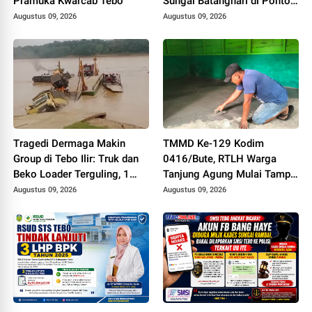
Pramuka Kwarcab Tebo
Sungai Batanghari di Ponton
Makin Group, 1 MD
Augustus 09, 2026
Augustus 09, 2026
Tragedi Dermaga Makin
TMMD Ke-129 Kodim
Group di Tebo Ilir: Truk dan
0416/Bute, RTLH Warga
Beko Loader Terguling, 1
Tanjung Agung Mulai Tampil
Karyawan MD
Lebih Rapi dan Layak Huni
Augustus 09, 2026
Augustus 09, 2026