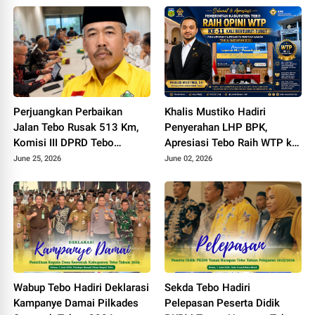
Perjuangkan Perbaikan
Khalis Mustiko Hadiri
Jalan Tebo Rusak 513 Km,
Penyerahan LHP BPK,
Komisi III DPRD Tebo
Apresiasi Tebo Raih WTP ke
Datangi Kemen PU
11
June 25, 2026
June 02, 2026
Wabup Tebo Hadiri Deklarasi
Sekda Tebo Hadiri
Kampanye Damai Pilkades
Pelepasan Peserta Didik