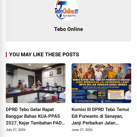
Tebo Online
YOU MAY LIKE THESE POSTS
DPRD Tebo Gelar Rapat
Komisi III DPRD Tebo Temui
Banggar Bahas KUA-PPAS
Edi Purwanto di Senayan,
2027, Kejar Tambahan PAD
Janji Perbaikan Jalan
dan DBH Sawit
Padang lamo Rp70 Miliar
July 27, 2026
June 27, 2026
dengan Dana Inpres