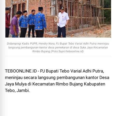
Didampingi Kadis PUPR, Hendry Nora, PJ Bupat Tebo Varial Adhi Putra meninjau
langsung pembangunan kantor desa pemekaran di desa Suka Jaya Kecamatan
Rimbo Bujang.(Poto:Supri/teboonline.id)
TEBOONLINE.ID - PJ Bupati Tebo Varial Adhi Putra,
meninjau secara langsung pembangunan kantor Desa
Jaya Mulya di Kecamatan Rimbo Bujang Kabupaten
Tebo, Jambi.