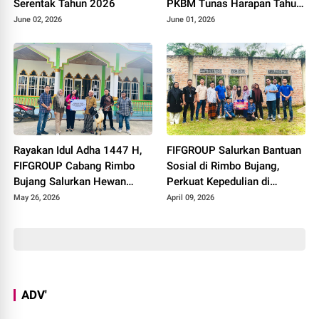
Serentak Tahun 2026
PKBM Tunas Harapan Tahun
Pelajaran 2025 - 2026
June 02, 2026
June 01, 2026
Rayakan Idul Adha 1447 H,
FIFGROUP Salurkan Bantuan
FIFGROUP Cabang Rimbo
Sosial di Rimbo Bujang,
Bujang Salurkan Hewan
Perkuat Kepedulian di
Kurban di Masjid Jami Al-
Momen Halal Bihalal
May 26, 2026
April 09, 2026
Istiqomah
ADV'