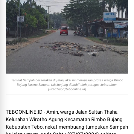
Terlihat Sampah berserakan di jalan, aksi ini merupakan protes warga Rimbo
Bujang karena Sampah tak kunjung diambil oleh petugas kebersihan.
(Poto:Supri/teboonline.id)
TEBOONLINE.ID - Amin, warga Jalan Sultan Thaha
Kelurahan Wirotho Agung Kecamatan Rimbo Bujang
Kabupaten Tebo, nekat membuang tumpukan Sampah