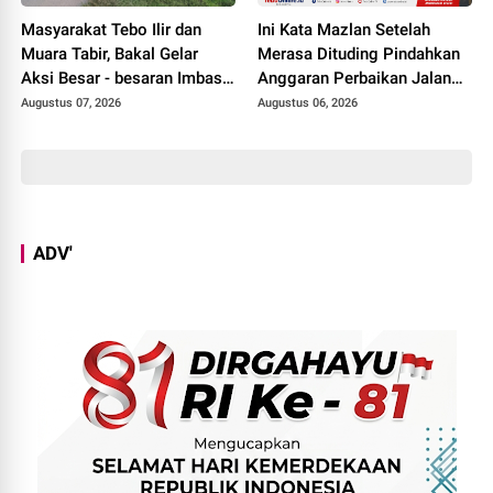
Masyarakat Tebo Ilir dan
Ini Kata Mazlan Setelah
Muara Tabir, Bakal Gelar
Merasa Dituding Pindahkan
Aksi Besar - besaran Imbas
Anggaran Perbaikan Jalan
Jalan Simpang Betung -
Simpang Betung - Pintas ke
Augustus 07, 2026
Augustus 06, 2026
Pintas Tak Dianggarkan di
Jalan Padang Lamo
2027
ADV'