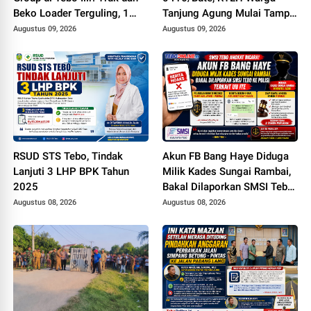
Beko Loader Terguling, 1
Tanjung Agung Mulai Tampil
Karyawan MD
Lebih Rapi dan Layak Huni
Augustus 09, 2026
Augustus 09, 2026
RSUD STS Tebo, Tindak
Akun FB Bang Haye Diduga
Lanjuti 3 LHP BPK Tahun
Milik Kades Sungai Rambai,
2025
Bakal Dilaporkan SMSI Tebo
ke Polisi Terkait UU ITE
Augustus 08, 2026
Augustus 08, 2026