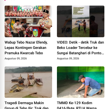
Wabup Tebo Nazar Efendy,
VIDEO: Detik - detik Truk dan
Lepas Kontingen Gerakan
Beko Loader Tercebur ke
Pramuka Kwarcab Tebo
Sungai Batanghari di Ponton
Makin Group, 1 MD
Augustus 09, 2026
Augustus 09, 2026
Tragedi Dermaga Makin
TMMD Ke-129 Kodim
Group di Tebo Ilir: Truk dan
0416/Bute, RTLH Warga