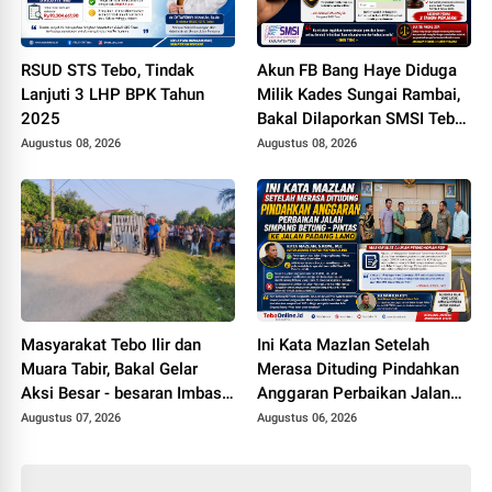
RSUD STS Tebo, Tindak
Akun FB Bang Haye Diduga
Lanjuti 3 LHP BPK Tahun
Milik Kades Sungai Rambai,
2025
Bakal Dilaporkan SMSI Tebo
ke Polisi Terkait UU ITE
Augustus 08, 2026
Augustus 08, 2026
Masyarakat Tebo Ilir dan
Ini Kata Mazlan Setelah
Muara Tabir, Bakal Gelar
Merasa Dituding Pindahkan
Aksi Besar - besaran Imbas
Anggaran Perbaikan Jalan
Jalan Simpang Betung -
Simpang Betung - Pintas ke
Augustus 07, 2026
Augustus 06, 2026
Pintas Tak Dianggarkan di
Jalan Padang Lamo
2027