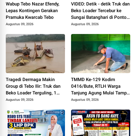
Wabup Tebo Nazar Efendy,
VIDEO: Detik - detik Truk dan
Lepas Kontingen Gerakan
Beko Loader Tercebur ke
Pramuka Kwarcab Tebo
Sungai Batanghari di Ponton
Makin Group, 1 MD
Augustus 09, 2026
Augustus 09, 2026
Tragedi Dermaga Makin
TMMD Ke-129 Kodim
Group di Tebo Ilir: Truk dan
0416/Bute, RTLH Warga
Beko Loader Terguling, 1
Tanjung Agung Mulai Tampil
Karyawan MD
Lebih Rapi dan Layak Huni
Augustus 09, 2026
Augustus 09, 2026