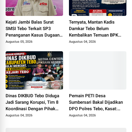
Kejati Jambi Balas Surat
Ternyata, Mantan Kadis
SMSI Tebo Terkait SP3
Damkar Tebo Belum
Penanganan Kasus Dugaan
Kembalikan Temuan BPK
Korupsi di DPUPR Tebo Rp
Terkait Pencairan GU yang
Augustus 05, 2026
Augustus 04, 2026
2,1 M
Diduga Dipakai untuk
Kepentingan Pribadi
Dinas DIKBUD Tebo Diduga
Pemain PETI Desa
Jadi Sarang Korupsi, Tim 8
Sumbersari Bakal Dijadikan
Koordinasi Dengan Pihak
DPO Polres Tebo, Kasat:
Kejari Tebo
Karena Tak Pernah Penuhi
Augustus 04, 2026
Augustus 04, 2026
Panggilan