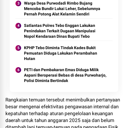
Warga Desa Purwodadi Rimbo Bujang
Mencoba Bundir Lukai Leher, Sebelumnya
Pernah Potong Alat Kelamin Sendiri
Satlantas Polres Tebo Enggan Lakukan
Penindakan Terkait Dugaan Manipulasi
Nopol Kendaraan Dinas Bupati Tebo
KPHP Tebo Diminta Tindak Kades Bukit
Pemuatan Diduga Lakukan Perambahan
Hutan
PETI dan Pembakaran Emas Diduga Milik
Aspani Beroperasi Bebas di desa Purwoharjo,
Polisi Diminta Bertindak
Rangkaian temuan tersebut menimbulkan pertanyaan
besar mengenai efektivitas pengawasan internal dan
kepatuhan terhadap aturan pengelolaan keuangan
daerah untuk tahun anggaran 2025 saja dan belum
ditambah lagi temuan-temuan pada pengadaan Fisik