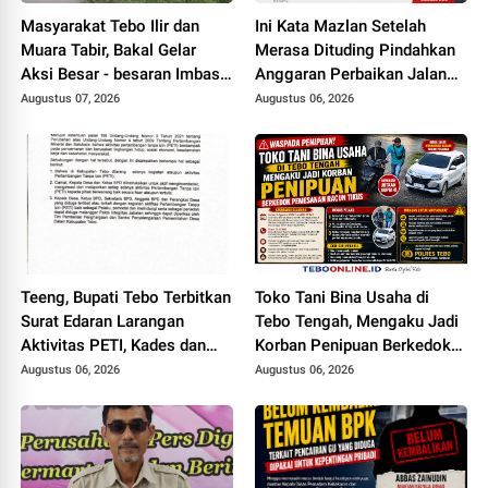
Masyarakat Tebo Ilir dan
Ini Kata Mazlan Setelah
Muara Tabir, Bakal Gelar
Merasa Dituding Pindahkan
Aksi Besar - besaran Imbas
Anggaran Perbaikan Jalan
Jalan Simpang Betung -
Simpang Betung - Pintas ke
Augustus 07, 2026
Augustus 06, 2026
Pintas Tak Dianggarkan di
Jalan Padang Lamo
2027
Teeng, Bupati Tebo Terbitkan
Toko Tani Bina Usaha di
Surat Edaran Larangan
Tebo Tengah, Mengaku Jadi
Aktivitas PETI, Kades dan
Korban Penipuan Berkedok
Perangkat Desa Yang
Pemesanan Racun Tikus
Augustus 06, 2026
Augustus 06, 2026
Terlibat Bakal Disanksi