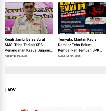
Kejati Jambi Balas Surat
Ternyata, Mantan Kadis
SMSI Tebo Terkait SP3
Damkar Tebo Belum
Penanganan Kasus Dugaan
Kembalikan Temuan BPK
Korupsi di DPUPR Tebo Rp
Terkait Pencairan GU yang
Augustus 05, 2026
Augustus 04, 2026
2,1 M
Diduga Dipakai untuk
Kepentingan Pribadi
ADV'