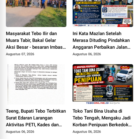
Masyarakat Tebo Ilir dan
Ini Kata Mazlan Setelah
Muara Tabir, Bakal Gelar
Merasa Dituding Pindahkan
Aksi Besar - besaran Imbas
Anggaran Perbaikan Jalan
Jalan Simpang Betung -
Simpang Betung - Pintas ke
Augustus 07, 2026
Augustus 06, 2026
Pintas Tak Dianggarkan di
Jalan Padang Lamo
2027
Teeng, Bupati Tebo Terbitkan
Toko Tani Bina Usaha di
Surat Edaran Larangan
Tebo Tengah, Mengaku Jadi
Aktivitas PETI, Kades dan
Korban Penipuan Berkedok
Perangkat Desa Yang
Pemesanan Racun Tikus
Augustus 06, 2026
Augustus 06, 2026
Terlibat Bakal Disanksi