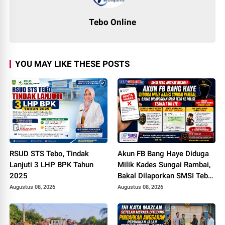
Tebo Online
YOU MAY LIKE THESE POSTS
RSUD STS Tebo, Tindak
Akun FB Bang Haye Diduga
Lanjuti 3 LHP BPK Tahun
Milik Kades Sungai Rambai,
2025
Bakal Dilaporkan SMSI Tebo
ke Polisi Terkait UU ITE
Augustus 08, 2026
Augustus 08, 2026