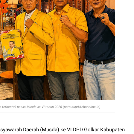
terbentuk paska Musda ke VI tahun 2026.(poto:supri/teboonline.id)
syawarah Daerah (Musda) ke VI DPD Golkar Kabupaten