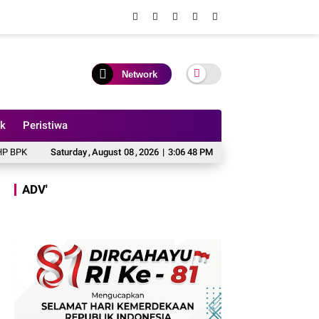
Network
ik
Peristiwa
025
Akun FB Bang Haye Diduga Milik Kades Sungai Rambai, Bakal Dilaporka
Saturday
,
August
08
,
2026
|
3:06 50 PM
ADV'