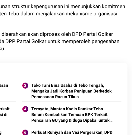
sunan struktur kepengurusan ini menunjukkan komitmen
paten Tebo dalam menjalankan mekanisme organisasi
h diserahkan akan diproses oleh DPD Partai Golkar
ada DPP Partai Golkar untuk memperoleh pengesahan
ku.
daran
Toko Tani Bina Usaha di Tebo Tengah,
Mengaku Jadi Korban Penipuan Berkedok
Pemesanan Racun Tikus
rkait
Ternyata, Mantan Kadis Damkar Tebo
i di
Belum Kembalikan Temuan BPK Terkait
Pencairan GU yang Diduga Dipakai untuk
Kepentingan Pribadi
g
Perkuat Ruhiyah dan Visi Pergerakan, DPD