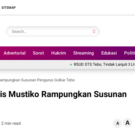
SITEMAP
Advertorial
Sorot
Hukrim
Streaming
Edukasi
Polit
RSUD STS Tebo, Tindak Lanjuti 3 LHP BPK Tahun 2
Rampungkan Susunan Pengurus Golkar Tebo
lis Mustiko Rampungkan Susunan
A
2 min read
A