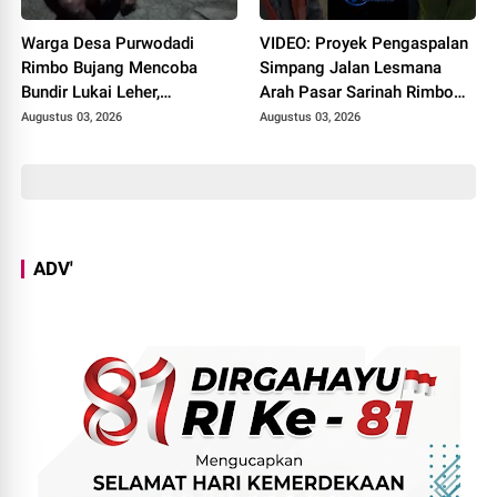
Warga Desa Purwodadi
VIDEO: Proyek Pengaspalan
Rimbo Bujang Mencoba
Simpang Jalan Lesmana
Bundir Lukai Leher,
Arah Pasar Sarinah Rimbo
Sebelumnya Pernah Potong
Bujang Sedot Anggaran Rp
Augustus 03, 2026
Augustus 03, 2026
Alat Kelamin Sendiri
6,4 M, Mulai Dikerjakan
ADV'