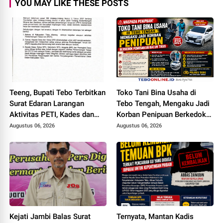
YOU MAY LIKE THESE POSTS
Teeng, Bupati Tebo Terbitkan
Toko Tani Bina Usaha di
Surat Edaran Larangan
Tebo Tengah, Mengaku Jadi
Aktivitas PETI, Kades dan
Korban Penipuan Berkedok
Perangkat Desa Yang
Pemesanan Racun Tikus
Augustus 06, 2026
Augustus 06, 2026
Terlibat Bakal Disanksi
Kejati Jambi Balas Surat
Ternyata, Mantan Kadis