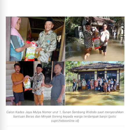
Calon Kades Jaya Mulya Nomor urut 1, Sunan Sambang Widodo saat menyerahkan
bantuan Beras dan Minyak Goreng kepada warga terdampak banjir.(poto:
supri/teboonline.id)