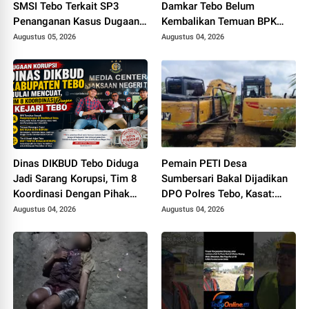
SMSI Tebo Terkait SP3
Damkar Tebo Belum
Penanganan Kasus Dugaan
Kembalikan Temuan BPK
Korupsi di DPUPR Tebo Rp
Terkait Pencairan GU yang
Augustus 05, 2026
Augustus 04, 2026
2,1 M
Diduga Dipakai untuk
Kepentingan Pribadi
Dinas DIKBUD Tebo Diduga
Pemain PETI Desa
Jadi Sarang Korupsi, Tim 8
Sumbersari Bakal Dijadikan
Koordinasi Dengan Pihak
DPO Polres Tebo, Kasat:
Kejari Tebo
Karena Tak Pernah Penuhi
Augustus 04, 2026
Augustus 04, 2026
Panggilan