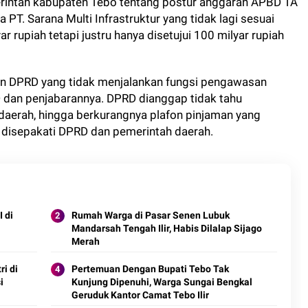
rintah kabupaten Tebo tentang postur anggaran APBD TA
PT. Sarana Multi Infrastruktur yang tidak lagi sesuai
r rupiah tetapi justru hanya disetujui 100 milyar rupiah
n DPRD yang tidak menjalankan fungsi pengawasan
 dan penjabarannya. DPRD dianggap tidak tahu
aerah, hingga berkurangnya plafon pinjaman yang
 disepakati DPRD dan pemerintah daerah.
 di
Rumah Warga di Pasar Senen Lubuk
Mandarsah Tengah Ilir, Habis Dilalap Sijago
Merah
i di
Pertemuan Dengan Bupati Tebo Tak
i
Kunjung Dipenuhi, Warga Sungai Bengkal
Geruduk Kantor Camat Tebo Ilir