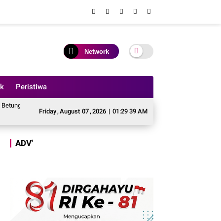
Network
ik
Peristiwa
as ke Jalan Padang Lamo
Teeng, Bupati Tebo Terbitkan Surat Edaran Larang
Friday
,
August
07
,
2026
|
01:29 40 AM
ADV'