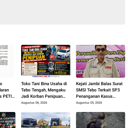
bo
Toko Tani Bina Usaha di
Kejati Jambi Balas Surat
daran
Tebo Tengah, Mengaku
SMSI Tebo Terkait SP3
s PETI,
Jadi Korban Penipuan
Penanganan Kasus
gkat
Berkedok Pemesanan
Dugaan Korupsi di
Augustus 06, 2026
Augustus 05, 2026
t Bakal
Racun Tikus
DPUPR Tebo Rp 2,1 M