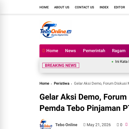
HOME
ABOUT US
CONTACT US
INDEX
EDITOR
Home
News
Pemerintah
Ragam
Ini Kata Mazlan Setela
BREAKING NEWS
Home
Peristiwa
Gelar Aksi Demo, Forum Diskusi
Gelar Aksi Demo, Forum 
Pemda Tebo Pinjaman P
Tebo Online
May 21, 2026
0