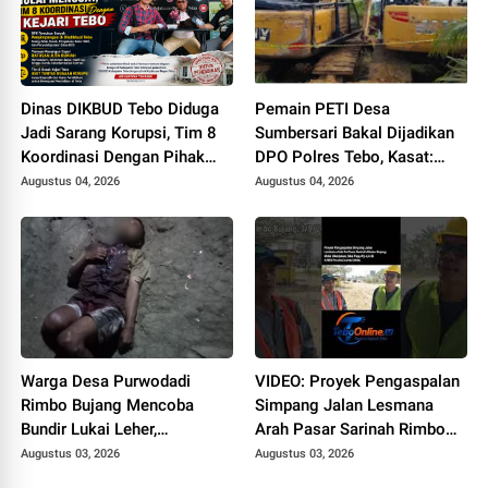
Dinas DIKBUD Tebo Diduga
Pemain PETI Desa
Jadi Sarang Korupsi, Tim 8
Sumbersari Bakal Dijadikan
Koordinasi Dengan Pihak
DPO Polres Tebo, Kasat:
Kejari Tebo
Karena Tak Pernah Penuhi
Augustus 04, 2026
Augustus 04, 2026
Panggilan
Warga Desa Purwodadi
VIDEO: Proyek Pengaspalan
Rimbo Bujang Mencoba
Simpang Jalan Lesmana
Bundir Lukai Leher,
Arah Pasar Sarinah Rimbo
Sebelumnya Pernah Potong
Bujang Sedot Anggaran Rp
Augustus 03, 2026
Augustus 03, 2026
Alat Kelamin Sendiri
6,4 M, Mulai Dikerjakan