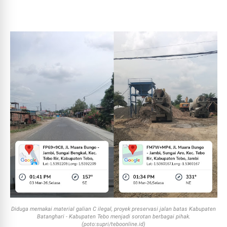
Diduga memakai material galian C ilegal, proyek preservasi jalan batas Kabupaten
Batanghari - Kabupaten Tebo menjadi sorotan berbagai pihak.
(poto:supri/teboonline.id)