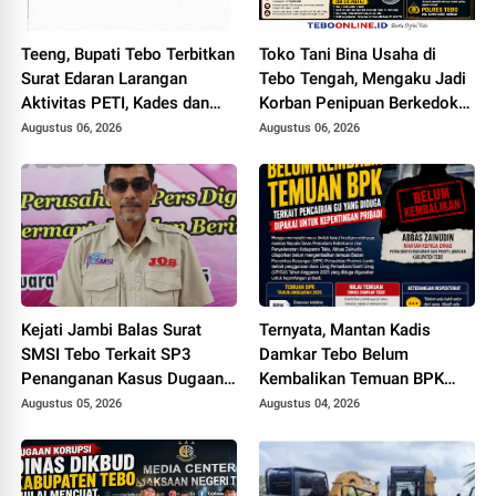
Teeng, Bupati Tebo Terbitkan
Toko Tani Bina Usaha di
Surat Edaran Larangan
Tebo Tengah, Mengaku Jadi
Aktivitas PETI, Kades dan
Korban Penipuan Berkedok
Perangkat Desa Yang
Pemesanan Racun Tikus
Augustus 06, 2026
Augustus 06, 2026
Terlibat Bakal Disanksi
Kejati Jambi Balas Surat
Ternyata, Mantan Kadis
SMSI Tebo Terkait SP3
Damkar Tebo Belum
Penanganan Kasus Dugaan
Kembalikan Temuan BPK
Korupsi di DPUPR Tebo Rp
Terkait Pencairan GU yang
Augustus 05, 2026
Augustus 04, 2026
2,1 M
Diduga Dipakai untuk
Kepentingan Pribadi