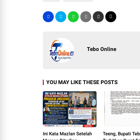
Tebo Online
YOU MAY LIKE THESE POSTS
Ini Kata Mazlan Setelah
Teeng, Bupati Te
Merasa Dituding
Terbitkan Surat E
Pindahkan Anggaran
Larangan Aktivita