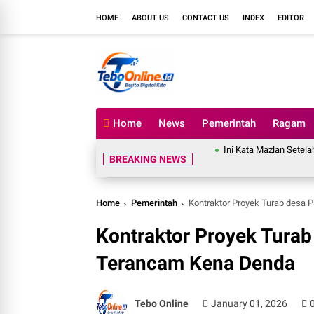
HOME
ABOUT US
CONTACT US
INDEX
EDITOR
Home
News
Pemerintah
Ragam
Ini Kata Mazlan Setelah Merasa Ditud
BREAKING NEWS
Home
Pemerintah
Kontraktor Proyek Turab desa 
Kontraktor Proyek Turab
Terancam Kena Denda
Tebo Online
January 01, 2026