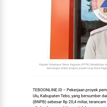
Pejabat Pelaksana Teknis Kegiatan (PPTK) Rehabilitasi
keterangan terkait progres proyek turap Desa Pag
TEBOONLINE.ID – Pekerjaan proyek pem
Ulu, Kabupaten Tebo, yang bersumber da
(BNPB) sebesar Rp 20,4 miliar, terancam 
pihak rekanan pelaksana tidak segera m