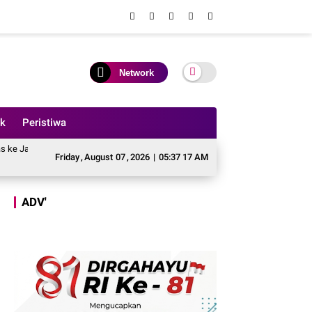
Network
ik
Peristiwa
dang Lamo
Teeng, Bupati Tebo Terbitkan Surat Edaran Larangan Aktivitas PE
Friday
,
August
07
,
2026
|
05:37 19 AM
ADV'