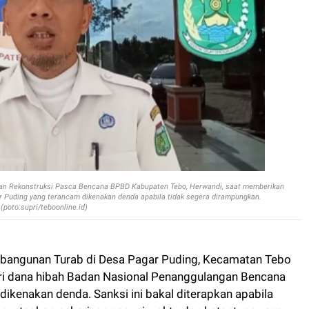
 dan Rekonstruksi Pasca Bencana BPBD Kabupaten Tebo, Herwandi, saat memberikan
ar Puding yang terancam dikenakan denda apabila tidak segera dirampungkan.
(poto:supri/teboonline.id)
bangunan Turab di Desa Pagar Puding, Kecamatan Tebo
ri dana hibah Badan Nasional Penanggulangan Bencana
dikenakan denda. Sanksi ini bakal diterapkan apabila
enuntaskan pekerjaan sesuai waktu dan ketentuan yang