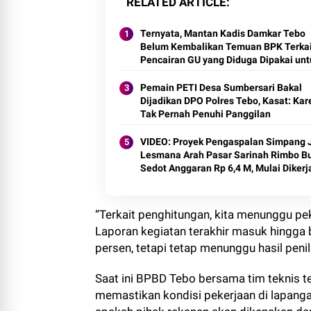
Ternyata, Mantan Kadis Damkar Tebo
Belum Kembalikan Temuan BPK Terkai
Pencairan GU yang Diduga Dipakai unt
Kepentingan Pribadi
Pemain PETI Desa Sumbersari Bakal
Dijadikan DPO Polres Tebo, Kasat: Ka
Tak Pernah Penuhi Panggilan
VIDEO: Proyek Pengaspalan Simpang 
Lesmana Arah Pasar Sarinah Rimbo B
Sedot Anggaran Rp 6,4 M, Mulai Diker
“Terkait penghitungan, kita menunggu pek
Laporan kegiatan terakhir masuk hingga b
persen, tetapi tetap menunggu hasil penila
Saat ini BPBD Tebo bersama tim teknis 
memastikan kondisi pekerjaan di lapanga
apakah pihak rekanan akan dikenakan den