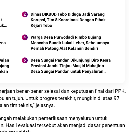
Dinas DIKBUD Tebo Diduga Jadi Sarang
t
Korupsi, Tim 8 Koordinasi Dengan Pihak
uk
Kejari Tebo
Warga Desa Purwodadi Rimbo Bujang
rena
Mencoba Bundir Lukai Leher, Sebelumnya
Pernah Potong Alat Kelamin Sendiri
Jalan
Desa Sungai Pandan Dikunjungi Biro Kesra
ujang
Provinsi Jambi Tinjau Masjid Muhajirin
jakan
Desa Sungai Pandan untuk Penyaluran
Hibah Pemeliharaan
erjaan benar-benar selesai dan keputusan final dari PPK.
ulan tujuh. Untuk progres terakhir, mungkin di atas 97
ian tim teknis,” jelasnya.
tengah melakukan pemeriksaan menyeluruh untuk
n. Hasil evaluasi tersebut akan menjadi dasar penentuan
da atau tidak.