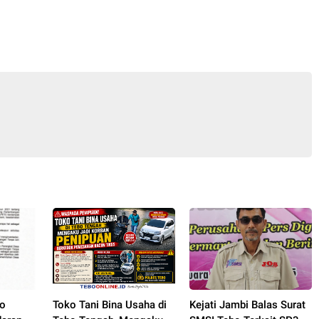
bo
Toko Tani Bina Usaha di
Kejati Jambi Balas Surat
daran
Tebo Tengah, Mengaku
SMSI Tebo Terkait SP3
s PETI,
Jadi Korban Penipuan
Penanganan Kasus