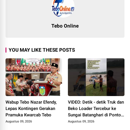
Tebo Online
YOU MAY LIKE THESE POSTS
Wabup Tebo Nazar Efendy,
VIDEO: Detik - detik Truk dan
Lepas Kontingen Gerakan
Beko Loader Tercebur ke
Pramuka Kwarcab Tebo
Sungai Batanghari di Ponton
Makin Group, 1 MD
Augustus 09, 2026
Augustus 09, 2026