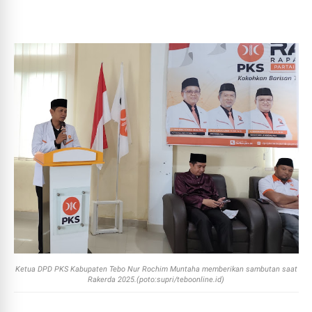
Ketua DPD PKS Kabupaten Tebo Nur Rochim Muntaha memberikan sambutan saat
Rakerda 2025.(poto:supri/teboonline.id)