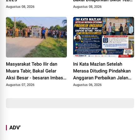
ke Polisi Terkait UU ITE
Augustus 08, 2026
Augustus 08, 2026
Masyarakat Tebo Ilir dan
Ini Kata Mazlan Setelah
Muara Tabir, Bakal Gelar
Merasa Dituding Pindahkan
Aksi Besar - besaran Imbas
Anggaran Perbaikan Jalan
Jalan Simpang Betung -
Simpang Betung - Pintas ke
Augustus 07, 2026
Augustus 06, 2026
Pintas Tak Dianggarkan di
Jalan Padang Lamo
2027
ADV'