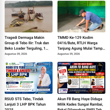
Tragedi Dermaga Makin
TMMD Ke-129 Kodim
Group di Tebo Ilir: Truk dan
0416/Bute, RTLH Warga
Beko Loader Terguling, 1
Tanjung Agung Mulai Tampil
Karyawan MD
Lebih Rapi dan Layak Huni
Augustus 09, 2026
Augustus 09, 2026
RSUD STS Tebo, Tindak
Akun FB Bang Haye Diduga
Lanjuti 3 LHP BPK Tahun
Milik Kades Sungai Rambai,
2025
Bakal Dilaporkan SMSI Tebo