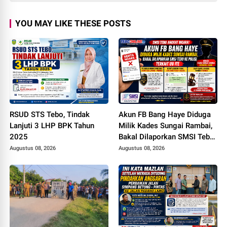
YOU MAY LIKE THESE POSTS
RSUD STS Tebo, Tindak
Akun FB Bang Haye Diduga
Lanjuti 3 LHP BPK Tahun
Milik Kades Sungai Rambai,
2025
Bakal Dilaporkan SMSI Tebo
ke Polisi Terkait UU ITE
Augustus 08, 2026
Augustus 08, 2026