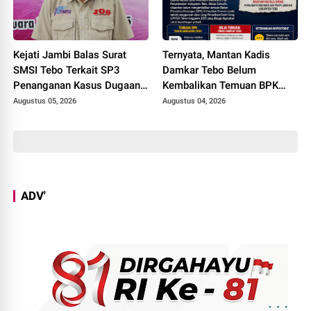
Kejati Jambi Balas Surat
Ternyata, Mantan Kadis
SMSI Tebo Terkait SP3
Damkar Tebo Belum
Penanganan Kasus Dugaan
Kembalikan Temuan BPK
Korupsi di DPUPR Tebo Rp
Terkait Pencairan GU yang
Augustus 05, 2026
Augustus 04, 2026
2,1 M
Diduga Dipakai untuk
Kepentingan Pribadi
ADV'