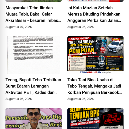
Masyarakat Tebo Ilir dan
Ini Kata Mazlan Setelah
Muara Tabir, Bakal Gelar
Merasa Dituding Pindahkan
Aksi Besar - besaran Imbas
Anggaran Perbaikan Jalan
Jalan Simpang Betung -
Simpang Betung - Pintas ke
Augustus 07, 2026
Augustus 06, 2026
Pintas Tak Dianggarkan di
Jalan Padang Lamo
2027
Teeng, Bupati Tebo Terbitkan
Toko Tani Bina Usaha di
Surat Edaran Larangan
Tebo Tengah, Mengaku Jadi
Aktivitas PETI, Kades dan
Korban Penipuan Berkedok
Perangkat Desa Yang
Pemesanan Racun Tikus
Augustus 06, 2026
Augustus 06, 2026
Terlibat Bakal Disanksi