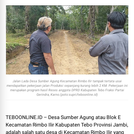
Jalan Lada Desa Sumber Agung Kecamatan Rimbo Ilir tampak tertata usai
mendapatkan pekerjaan jalan Produksi sepanjang kurang lebih 2 KM. Pekerjaan ini
merupakan program hasil Reses anggota DPRD Kabupaten Tebo Fraksi Partai
Gerindra, Karno.(poto:supri/teboonline.id)
TEBOONLINE.ID – Desa Sumber Agung atau Blok E
Kecamatan Rimbo Ilir Kabupaten Tebo Provinsi Jambi,
adalah salah satu desa di Kecamatan Rimbo Ilir yang