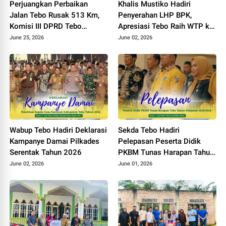
Perjuangkan Perbaikan
Khalis Mustiko Hadiri
Jalan Tebo Rusak 513 Km,
Penyerahan LHP BPK,
Komisi III DPRD Tebo
Apresiasi Tebo Raih WTP ke
Datangi Kemen PU
11
June 25, 2026
June 02, 2026
Wabup Tebo Hadiri Deklarasi
Sekda Tebo Hadiri
Kampanye Damai Pilkades
Pelepasan Peserta Didik
Serentak Tahun 2026
PKBM Tunas Harapan Tahun
Pelajaran 2025 - 2026
June 02, 2026
June 01, 2026