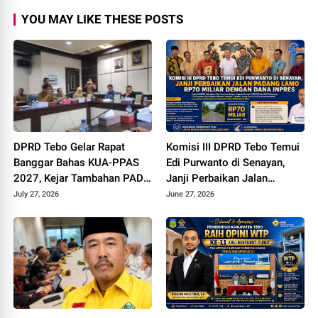
YOU MAY LIKE THESE POSTS
DPRD Tebo Gelar Rapat
Komisi III DPRD Tebo Temui
Banggar Bahas KUA-PPAS
Edi Purwanto di Senayan,
2027, Kejar Tambahan PAD
Janji Perbaikan Jalan
dan DBH Sawit
Padang lamo Rp70 Miliar
July 27, 2026
June 27, 2026
dengan Dana Inpres