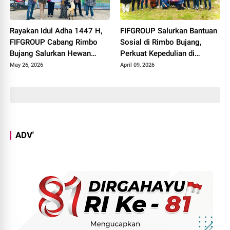
Rayakan Idul Adha 1447 H,
FIFGROUP Salurkan Bantuan
FIFGROUP Cabang Rimbo
Sosial di Rimbo Bujang,
Bujang Salurkan Hewan
Perkuat Kepedulian di
Kurban di Masjid Jami Al-
Momen Halal Bihalal
May 26, 2026
April 09, 2026
Istiqomah
ADV'