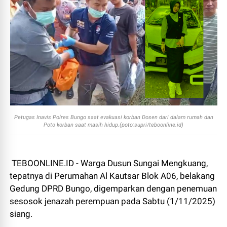
Petugas Inavis Polres Bungo saat evakuasi korban Dosen dari dalam rumah dan
Poto korban saat masih hidup.(poto:supri/teboonline.id)
TEBOONLINE.ID - Warga Dusun Sungai Mengkuang,
tepatnya di Perumahan Al Kautsar Blok A06, belakang
Gedung DPRD Bungo, digemparkan dengan penemuan
sesosok jenazah perempuan pada Sabtu (1/11/2025)
siang.