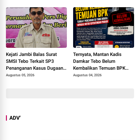
Terlibat Bakal Disanksi
Kejati Jambi Balas Surat
Ternyata, Mantan Kadis
SMSI Tebo Terkait SP3
Damkar Tebo Belum
Penanganan Kasus Dugaan
Kembalikan Temuan BPK
Korupsi di DPUPR Tebo Rp
Terkait Pencairan GU yang
Augustus 05, 2026
Augustus 04, 2026
2,1 M
Diduga Dipakai untuk
Kepentingan Pribadi
ADV'