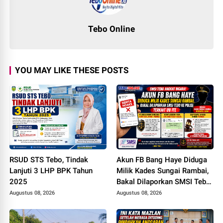
Tebo Online
YOU MAY LIKE THESE POSTS
RSUD STS Tebo, Tindak
Akun FB Bang Haye Diduga
Lanjuti 3 LHP BPK Tahun
Milik Kades Sungai Rambai,
2025
Bakal Dilaporkan SMSI Tebo
ke Polisi Terkait UU ITE
Augustus 08, 2026
Augustus 08, 2026