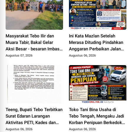
Masyarakat Tebo Ilir dan
Ini Kata Mazlan Setelah
Muara Tabir, Bakal Gelar
Merasa Dituding Pindahkan
Aksi Besar - besaran Imbas
Anggaran Perbaikan Jalan
Jalan Simpang Betung -
Simpang Betung - Pintas ke
Augustus 07, 2026
Augustus 06, 2026
Pintas Tak Dianggarkan di
Jalan Padang Lamo
2027
Teeng, Bupati Tebo Terbitkan
Toko Tani Bina Usaha di
Surat Edaran Larangan
Tebo Tengah, Mengaku Jadi
Aktivitas PETI, Kades dan
Korban Penipuan Berkedok
Perangkat Desa Yang
Pemesanan Racun Tikus
Augustus 06, 2026
Augustus 06, 2026