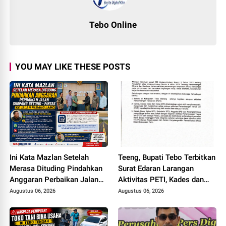
Tebo Online
YOU MAY LIKE THESE POSTS
Ini Kata Mazlan Setelah
Teeng, Bupati Tebo Terbitkan
Merasa Dituding Pindahkan
Surat Edaran Larangan
Anggaran Perbaikan Jalan
Aktivitas PETI, Kades dan
Simpang Betung - Pintas ke
Perangkat Desa Yang
Augustus 06, 2026
Augustus 06, 2026
Jalan Padang Lamo
Terlibat Bakal Disanksi