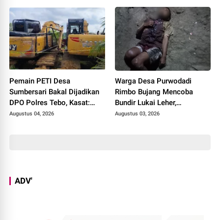
Diduga Dipakai untuk
Kepentingan Pribadi
Pemain PETI Desa
Warga Desa Purwodadi
Sumbersari Bakal Dijadikan
Rimbo Bujang Mencoba
DPO Polres Tebo, Kasat:
Bundir Lukai Leher,
Karena Tak Pernah Penuhi
Sebelumnya Pernah Potong
Augustus 04, 2026
Augustus 03, 2026
Panggilan
Alat Kelamin Sendiri
ADV'