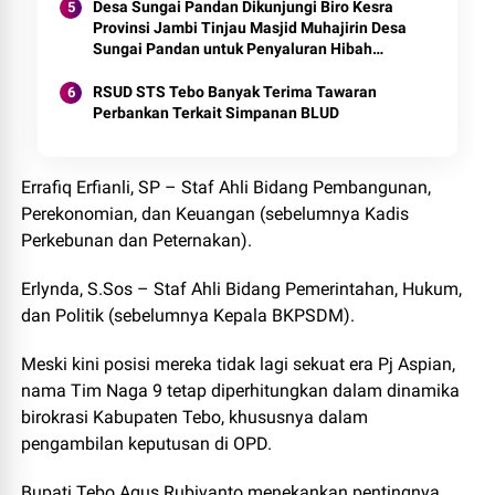
Desa Sungai Pandan Dikunjungi Biro Kesra
Provinsi Jambi Tinjau Masjid Muhajirin Desa
Sungai Pandan untuk Penyaluran Hibah
Pemeliharaan
RSUD STS Tebo Banyak Terima Tawaran
Perbankan Terkait Simpanan BLUD
Errafiq Erfianli, SP – Staf Ahli Bidang Pembangunan,
Perekonomian, dan Keuangan (sebelumnya Kadis
Perkebunan dan Peternakan).
Erlynda, S.Sos – Staf Ahli Bidang Pemerintahan, Hukum,
dan Politik (sebelumnya Kepala BKPSDM).
Meski kini posisi mereka tidak lagi sekuat era Pj Aspian,
nama Tim Naga 9 tetap diperhitungkan dalam dinamika
birokrasi Kabupaten Tebo, khususnya dalam
pengambilan keputusan di OPD.
Bupati Tebo Agus Rubiyanto menekankan pentingnya