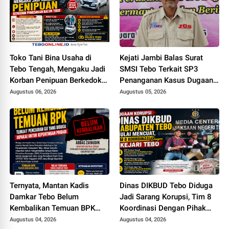
Toko Tani Bina Usaha di
Kejati Jambi Balas Surat
Tebo Tengah, Mengaku Jadi
SMSI Tebo Terkait SP3
Korban Penipuan Berkedok
Penanganan Kasus Dugaan
Pemesanan Racun Tikus
Korupsi di DPUPR Tebo Rp
Augustus 06, 2026
Augustus 05, 2026
2,1 M
Ternyata, Mantan Kadis
Dinas DIKBUD Tebo Diduga
Damkar Tebo Belum
Jadi Sarang Korupsi, Tim 8
Kembalikan Temuan BPK
Koordinasi Dengan Pihak
Terkait Pencairan GU yang
Kejari Tebo
Augustus 04, 2026
Augustus 04, 2026