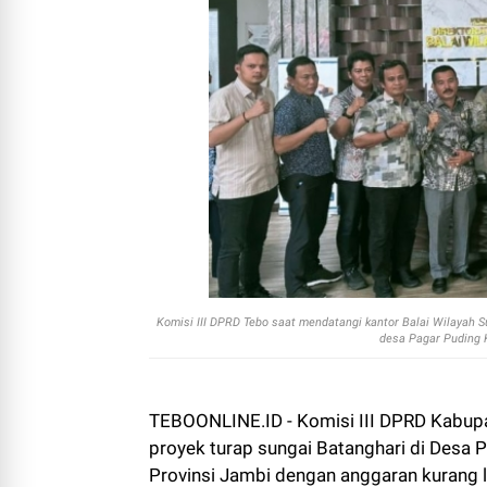
Komisi III DPRD Tebo saat mendatangi kantor Balai Wilayah S
desa Pagar Puding K
TEBOONLINE.ID - Komisi III DPRD Kabupat
proyek turap sungai Batanghari di Desa 
Provinsi Jambi dengan anggaran kurang le