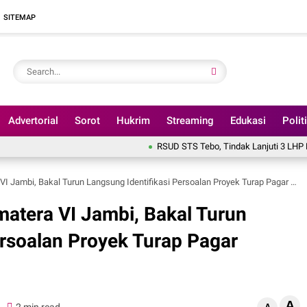
SITEMAP
Advertorial
Sorot
Hukrim
Streaming
Edukasi
Polit
RSUD STS Tebo, Tindak Lanjuti 3 LHP BPK Tahun 2025
 Jambi, Bakal Turun Langsung Identifikasi Persoalan Proyek Turap Pagar Puding
matera VI Jambi, Bakal Turun
ersoalan Proyek Turap Pagar
A
0
2 min read