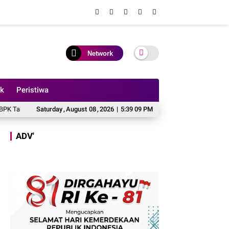
Network
ik
Peristiwa
Akun FB Bang Haye Diduga Milik Kades Sungai Rambai, Bakal Dilaporkan S
Saturday
,
August
08
,
2026
|
5:39 11 PM
ADV'