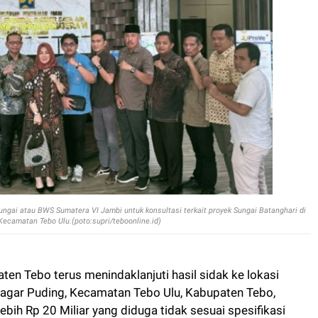
ungai atau BWS Sumatera VI Jambi untuk konsultasi terkait proyek Sungai Batanghari di
ecamatan Tebo Ulu.(poto:supri/teboonline.id)
en Tebo terus menindaklanjuti hasil sidak ke lokasi
Pagar Puding, Kecamatan Tebo Ulu, Kabupaten Tebo,
bih Rp 20 Miliar yang diduga tidak sesuai spesifikasi