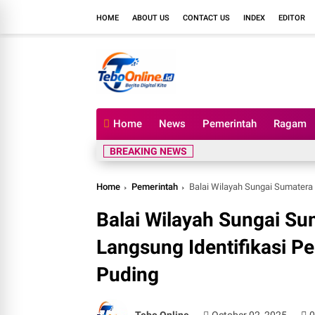
HOME
ABOUT US
CONTACT US
INDEX
EDITOR
Home
News
Pemerintah
Ragam
BREAKING NEWS
Home
Pemerintah
Balai Wilayah Sungai Sumatera VI
Balai Wilayah Sungai Su
Langsung Identifikasi P
Puding
Tebo Online
October 02, 2025