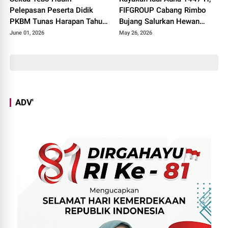
Pelepasan Peserta Didik
FIFGROUP Cabang Rimbo
PKBM Tunas Harapan Tahun
Bujang Salurkan Hewan
Pelajaran 2025 - 2026
Kurban di Masjid Jami Al-
June 01, 2026
May 26, 2026
Istiqomah
ADV'