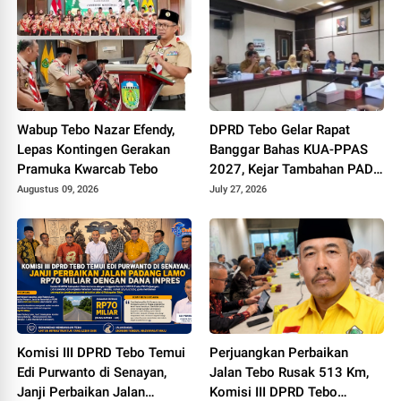
Wabup Tebo Nazar Efendy,
DPRD Tebo Gelar Rapat
Lepas Kontingen Gerakan
Banggar Bahas KUA-PPAS
Pramuka Kwarcab Tebo
2027, Kejar Tambahan PAD
dan DBH Sawit
Augustus 09, 2026
July 27, 2026
Komisi III DPRD Tebo Temui
Perjuangkan Perbaikan
Edi Purwanto di Senayan,
Jalan Tebo Rusak 513 Km,
Janji Perbaikan Jalan
Komisi III DPRD Tebo