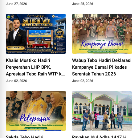
Padang lamo Rp70 Miliar
Datangi Kemen PU
June 27, 2026
June 25, 2026
dengan Dana Inpres
Khalis Mustiko Hadiri
Wabup Tebo Hadiri Deklarasi
Penyerahan LHP BPK,
Kampanye Damai Pilkades
Apresiasi Tebo Raih WTP ke
Serentak Tahun 2026
11
June 02, 2026
June 02, 2026
Sekda Tebo Hadiri
Rayakan Idul Adha 1447 H,