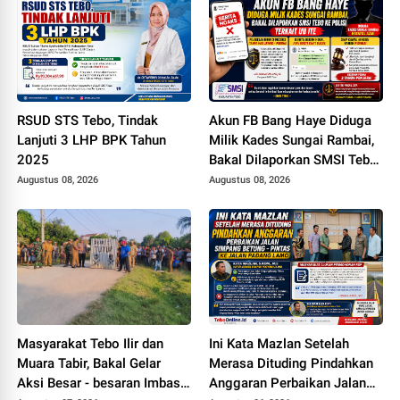
RSUD STS Tebo, Tindak
Akun FB Bang Haye Diduga
Lanjuti 3 LHP BPK Tahun
Milik Kades Sungai Rambai,
2025
Bakal Dilaporkan SMSI Tebo
ke Polisi Terkait UU ITE
Augustus 08, 2026
Augustus 08, 2026
Masyarakat Tebo Ilir dan
Ini Kata Mazlan Setelah
Muara Tabir, Bakal Gelar
Merasa Dituding Pindahkan
Aksi Besar - besaran Imbas
Anggaran Perbaikan Jalan