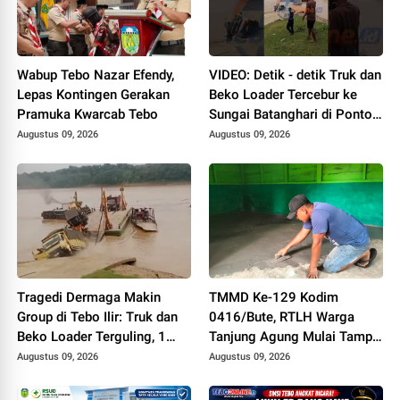
Wabup Tebo Nazar Efendy,
VIDEO: Detik - detik Truk dan
Lepas Kontingen Gerakan
Beko Loader Tercebur ke
Pramuka Kwarcab Tebo
Sungai Batanghari di Ponton
Makin Group, 1 MD
Augustus 09, 2026
Augustus 09, 2026
Tragedi Dermaga Makin
TMMD Ke-129 Kodim
Group di Tebo Ilir: Truk dan
0416/Bute, RTLH Warga
Beko Loader Terguling, 1
Tanjung Agung Mulai Tampil
Karyawan MD
Lebih Rapi dan Layak Huni
Augustus 09, 2026
Augustus 09, 2026