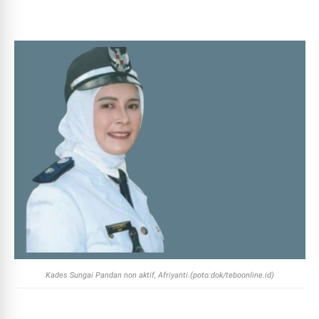
Kades Sungai Pandan non aktif, Afriyanti.(poto:dok/teboonline.id)