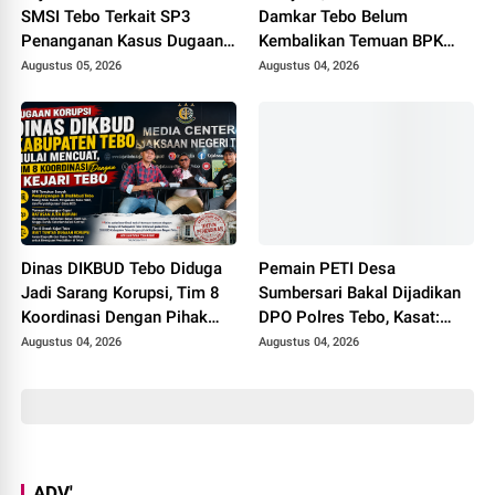
SMSI Tebo Terkait SP3
Damkar Tebo Belum
Penanganan Kasus Dugaan
Kembalikan Temuan BPK
Korupsi di DPUPR Tebo Rp
Terkait Pencairan GU yang
Augustus 05, 2026
Augustus 04, 2026
2,1 M
Diduga Dipakai untuk
Kepentingan Pribadi
Dinas DIKBUD Tebo Diduga
Pemain PETI Desa
Jadi Sarang Korupsi, Tim 8
Sumbersari Bakal Dijadikan
Koordinasi Dengan Pihak
DPO Polres Tebo, Kasat:
Kejari Tebo
Karena Tak Pernah Penuhi
Augustus 04, 2026
Augustus 04, 2026
Panggilan
ADV'