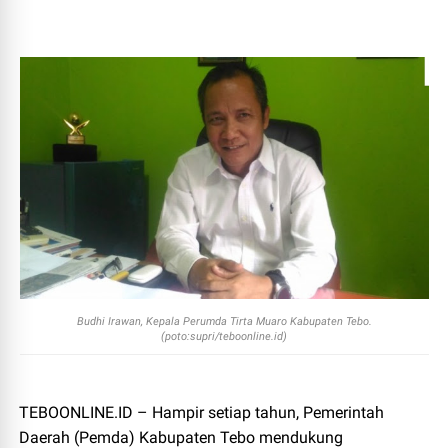
Budhi Irawan, Kepala Perumda Tirta Muaro Kabupaten Tebo.
(poto:supri/teboonline.id)
TEBOONLINE.ID – Hampir setiap tahun, Pemerintah
Daerah (Pemda) Kabupaten Tebo mendukung