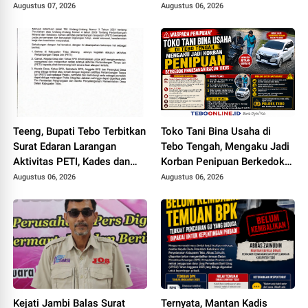
Jalan Simpang Betung -
Simpang Betung - Pintas ke
Augustus 07, 2026
Augustus 06, 2026
Pintas Tak Dianggarkan di
Jalan Padang Lamo
2027
Teeng, Bupati Tebo Terbitkan
Toko Tani Bina Usaha di
Surat Edaran Larangan
Tebo Tengah, Mengaku Jadi
Aktivitas PETI, Kades dan
Korban Penipuan Berkedok
Perangkat Desa Yang
Pemesanan Racun Tikus
Augustus 06, 2026
Augustus 06, 2026
Terlibat Bakal Disanksi
Kejati Jambi Balas Surat
Ternyata, Mantan Kadis