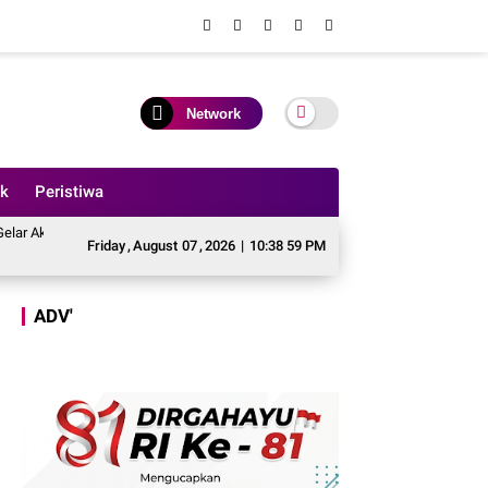
Network
ik
Peristiwa
sar - besaran Imbas Jalan Simpang Betung - Pintas Tak Dianggarkan di 2027
Friday
,
August
07
,
2026
|
10:39 01 PM
ADV'