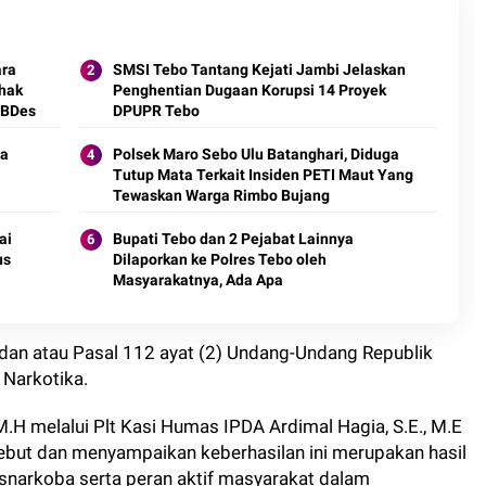
ara
SMSI Tebo Tantang Kejati Jambi Jelaskan
hak
Penghentian Dugaan Korupsi 14 Proyek
PBDes
DPUPR Tebo
sa
Polsek Maro Sebo Ulu Batanghari, Diduga
Tutup Mata Terkait Insiden PETI Maut Yang
Tewaskan Warga Rimbo Bujang
ai
Bupati Tebo dan 2 Pejabat Lainnya
us
Dilaporkan ke Polres Tebo oleh
Masyarakatnya, Ada Apa
) dan atau Pasal 112 ayat (2) Undang-Undang Republik
Narkotika.
,M.H melalui Plt Kasi Humas IPDA Ardimal Hagia, S.E., M.E
ut dan menyampaikan keberhasilan ini merupakan hasil
esnarkoba serta peran aktif masyarakat dalam