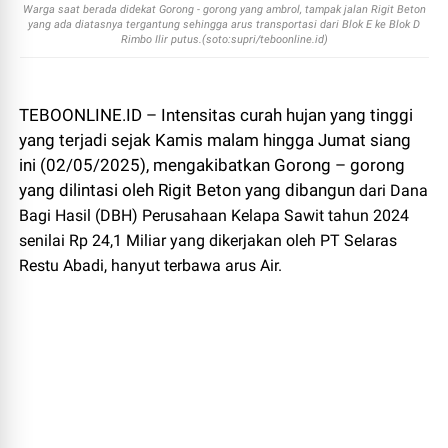
Warga saat berada didekat Gorong - gorong yang ambrol, tampak jalan Rigit Beton
yang ada diatasnya tergantung sehingga arus transportasi dari Blok E ke Blok D
Rimbo Ilir putus.(soto:supri/teboonline.id)
TEBOONLINE.ID – Intensitas curah hujan yang tinggi
yang terjadi sejak Kamis malam hingga Jumat siang
ini (02/05/2025), mengakibatkan Gorong – gorong
yang dilintasi oleh Rigit Beton yang dibangun
dari Dana
Bagi Hasil (DBH) Perusahaan Kelapa Sawit tahun 2024
senilai Rp 24,1 Miliar yang dikerjakan oleh PT Selaras
Restu Abadi, hanyut terbawa arus Air.