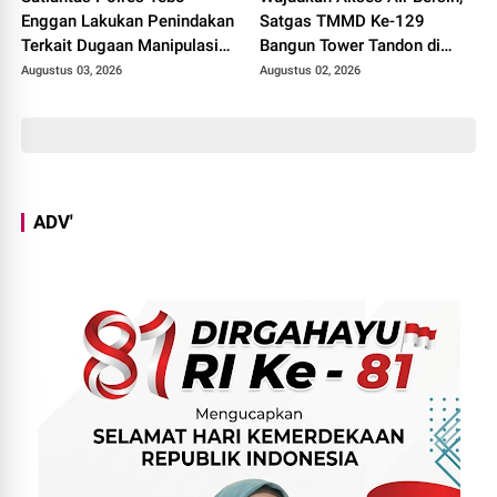
Enggan Lakukan Penindakan
Satgas TMMD Ke-129
Terkait Dugaan Manipulasi
Bangun Tower Tandon di
Nopol Kendaraan Dinas
Desa Tanjung Agung
Augustus 03, 2026
Augustus 02, 2026
Bupati Tebo
ADV'