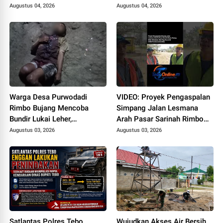
Kejari Tebo
Karena Tak Pernah Penuhi
Augustus 04, 2026
Augustus 04, 2026
Panggilan
Warga Desa Purwodadi
VIDEO: Proyek Pengaspalan
Rimbo Bujang Mencoba
Simpang Jalan Lesmana
Bundir Lukai Leher,
Arah Pasar Sarinah Rimbo
Sebelumnya Pernah Potong
Bujang Sedot Anggaran Rp
Augustus 03, 2026
Augustus 03, 2026
Alat Kelamin Sendiri
6,4 M, Mulai Dikerjakan
Satlantas Polres Tebo
Wujudkan Akses Air Bersih,