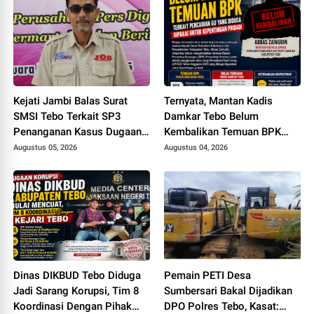
Kejati Jambi Balas Surat
Ternyata, Mantan Kadis
SMSI Tebo Terkait SP3
Damkar Tebo Belum
Penanganan Kasus Dugaan
Kembalikan Temuan BPK
Korupsi di DPUPR Tebo Rp
Terkait Pencairan GU yang
Augustus 05, 2026
Augustus 04, 2026
2,1 M
Diduga Dipakai untuk
Kepentingan Pribadi
Dinas DIKBUD Tebo Diduga
Pemain PETI Desa
Jadi Sarang Korupsi, Tim 8
Sumbersari Bakal Dijadikan
Koordinasi Dengan Pihak
DPO Polres Tebo, Kasat: